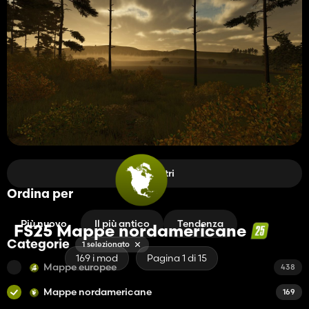
Filtri
Ordina per
Più nuovo
Il più antico
Tendenza
FS25 Mappe nordamericane
Categorie
1 selezionato
169 i mod
Pagina 1 di 15
Mappe europee
438
Mappe nordamericane
169