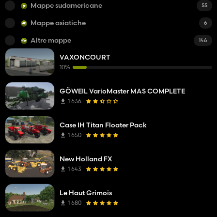
Mappe sudamericane
55
Mappe asiatiche
6
Altre mappe
146
VAXONCOURT
10%
GÖWEIL VarioMaster MAS COMPLETE
1 636
Case IH Titan Floater Pack
1 650
New Holland FX
1 643
Le Haut Grimois
1 680