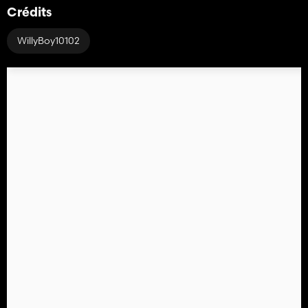
Crédits
WillyBoy10102