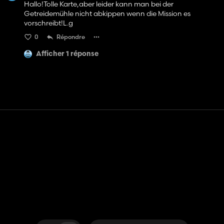
Hallo!Tolle Karte,aber leider kann man bei der
Getreidemühle nicht abkippen wenn die Mission es
vorschreibt!L.g
0
Répondre
Afficher 1 réponse
Contact
Aide
Conditions générales d'utilisation
Politique de confidentialité
Gérer les cookies