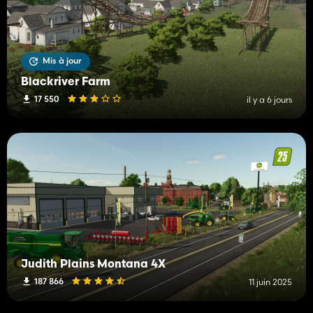
Mis à jour
Blackriver Farm
17 550
il y a 6 jours
Judith Plains Montana 4X
187 866
11 juin 2025