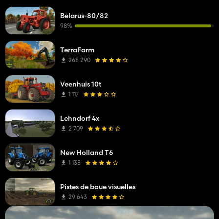
Belarus-80/82
98%
TerraFarm
268 290
Veenhuis 10t
1 117
Lehndorf 4x
2 709
New Holland T6
1 138
Pistes de boue visuelles
29 643