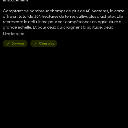
Comptant de nombreux champs de plus de 40 hectares, la carte
offre un total de 364 hectares de terres cultivables à acheter. Elle
représente le défi ultime pour vos compétences en agriculture à
grande échelle. Et pour ceux qui craignent la solitude, deux
fermes sont déjà aménagées sur les parcelles 12 et 13. Vous
Lire la suite
pouvez également aménager votre propre ferme ou installer de
vastes pâturages pour vos animaux. De nombreux points de
Serveur
Consoles
vente sont répartis sur la carte, et un entrepôt est inclus pour
faciliter vos projets de construction. Le vent souffle fort dans les
plaines du Montana, mais les étés ne sont jamais excessivement
chauds. En hiver, une chasse-neige et une conduite prudente
seront indispensables pour circuler en toute sécurité.
Il est difficile de décrire l'immensité de cette carte, et rien ne peut
remplacer l'expérience authentique de l'agriculture à grande
échelle, entouré à plus de 90 % de terres agricoles.