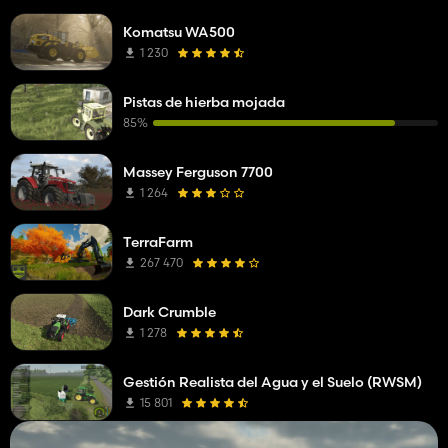
Komatsu WA500
1 230
Pistas de hierba mojada
85%
Massey Ferguson 7700
1 264
TerraFarm
267 470
Dark Crumble
1 278
Gestión Realista del Agua y el Suelo (RWSM)
15 801