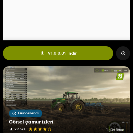
V1.0.0.0'i indir
Güncellendi
Görsel çamur izleri
29 577
1 gün önce