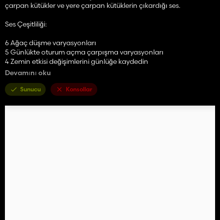
çarpan kütükler ve yere çarpan kütüklerin çıkardığı ses.
Ses Çeşitliliği:
6 Ağaç düşme varyasyonları
5 Günlükte oturum açma çarpışma varyasyonları
4 Zemin etkisi değişimlerini günlüğe kaydedin
Devamını oku
Başlangıçta biçerdöverler için tasarlanmıştı, ancak yarı yolda
herhangi bir makinede küresel olarak çalışacak şekilde yeniden
Sunucu
Konsollar
tasarlandı. Ağır optimizasyonla bile, etrafta yüzlerce günlük
varken mod yine de küçük performans sorunlarına neden olabilir.
Hata raporlarını göndermek için aşağıdaki sayfayı kullanın:
https://github.com/joevento/FS25_WoodHarvesterSounds/iss
ues