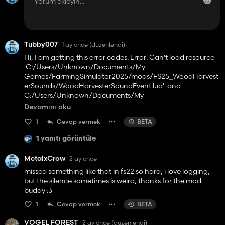
Tubby007
1 ay önce
(düzenlendi)
Hi, I am getting this error codes. Error: Can't load resource
'C:/Users/Unknown/Documents/My
Games/FarmingSimulator2025/mods/FS25_WoodHarvest
erSounds/WoodHarvesterSoundEvent.lua'. and
C:/Users/Unknown/Documents/My
Games/FarmingSimulator2025/mods/FS25_WoodHarvest
Devamını oku
erSounds/WoodHarvesterSound.lua:18: attempt to index nil
1
Cevap vermek
BETA
with 'new'. This errors are not causing any game issues and
they appear when I am moving wood around.
1 yanıtı görüntüle
MetalxCrow
2 ay önce
missed something like that in fs22 so hard, i love logging,
but the silence sometimes is weird, thanks for the mod
buddy :3
1
Cevap vermek
BETA
VOGEL FOREST
2 ay önce
(düzenlendi)