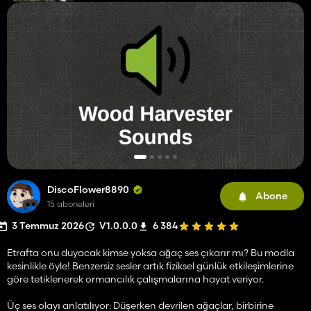
DiscoFlower8890
Abone
15 aboneleri
3 Temmuz 2026
V1.0.0.0
6 384
Etrafta onu duyacak kimse yoksa ağaç ses çıkarır mı? Bu modla
kesinlikle öyle! Benzersiz sesler artık fiziksel günlük etkileşimlerine
göre tetiklenerek ormancılık çalışmalarına hayat veriyor.
Üç ses olayı anlatılıyor: Düşerken devrilen ağaçlar, birbirine