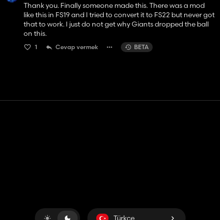
Thank you. Finally someone made this. There was a mod
like this in FS19 and I tried to convert it to FS22 but never got
that to work. I just do not get why Giants dropped the ball
on this.
1
Cevap vermek
BETA
Temas etmek
Yardım
Hizmet Şartları
Gizlilik Politikası
Çerezleri yönet
Türkçe