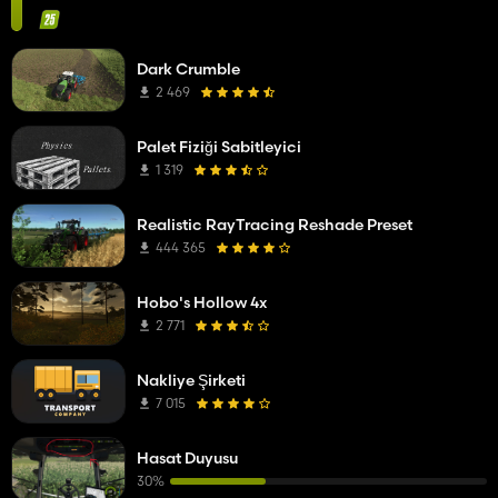
Dark Crumble
2 469
Palet Fiziği Sabitleyici
1 319
Realistic RayTracing Reshade Preset
444 365
Hobo's Hollow 4x
2 771
Nakliye Şirketi
7 015
Hasat Duyusu
30%