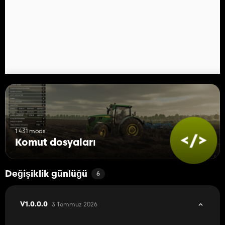
1 431 mods
Komut dosyaları
Değişiklik günlüğü
6
3 Temmuz 2026
V1.0.0.0