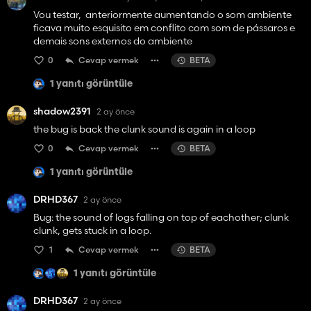
Vou testar, anteriormente aumentando o som ambiente
ficava muito esquisito em conflito com som de pássaros e
demais sons externos do ambiente
0
Cevap vermek
BETA
1 yanıtı görüntüle
shadow2391
2 ay önce
the bug is back the clunk sound is again in a loop
0
Cevap vermek
BETA
1 yanıtı görüntüle
DRHD367
2 ay önce
Bug: the sound of logs falling on top of eachother; clunk
clunk, gets stuck in a loop.
1
Cevap vermek
BETA
1 yanıtı görüntüle
DRHD367
2 ay önce