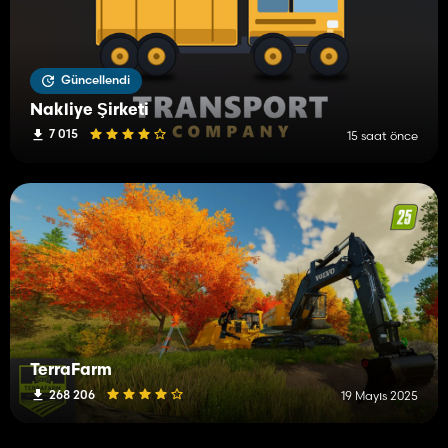
Güncellendi
Nakliye Şirketi
7 015
15 saat önce
TerraFarm
268 206
19 Mayıs 2025