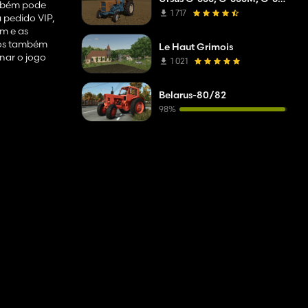
também pode
1 717
 pedido VIP,
m e as
tos também
Le Haut Grimois
nar o jogo
1 021
Belarus-80/82
98%