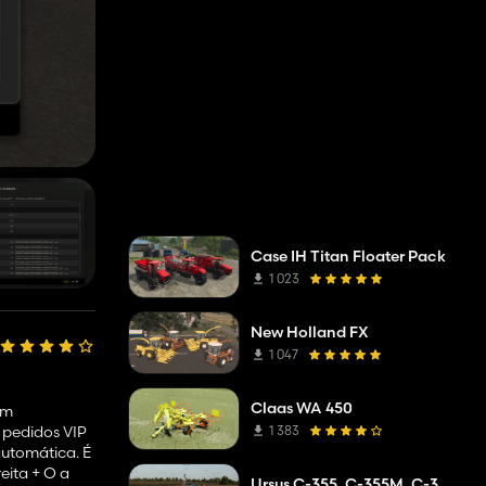
Case IH Titan Floater Pack
1 023
New Holland FX
1 047
Claas WA 450
om
1 383
 pedidos VIP
automática. É
eita + O a
Ursus C-355, C-355M, C-360