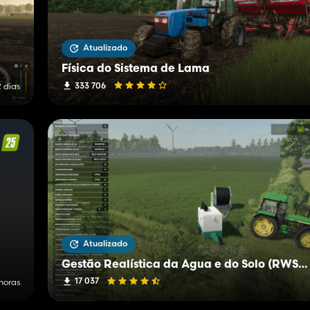
Atualizado
Física do Sistema de Lama
333 706
2 dias
Atualizado
Gestão Realística da Água e do Solo (RWSM)
17 037
 horas