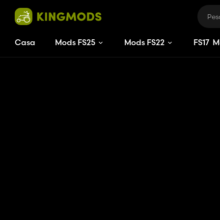
Casa
Mods FS25
Mods FS22
FS
17
M