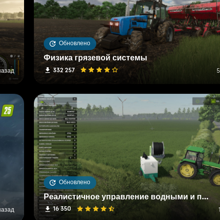
Обновлено
Физика грязевой системы
332 257
назад
5
Обновлено
Реалистичное управление водными и почвенными ресурсами (RWSM)
16 350
назад