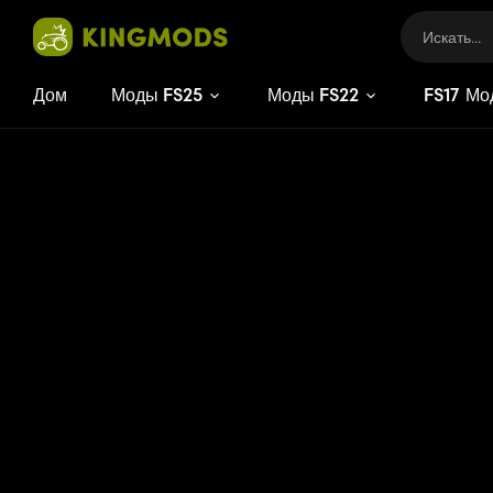
Дом
Моды FS25
Моды FS22
FS
17
Мо