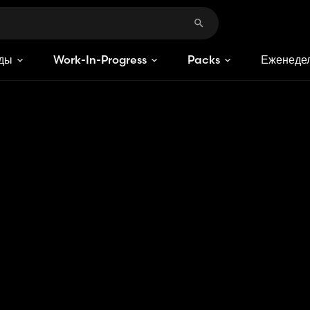
ды
Work-In-Progress
Packs
Еженедел