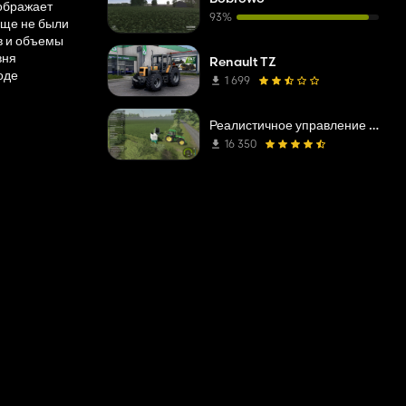
тображает
93%
 еще не были
в и объемы
вня
Renault TZ
оде
1 699
Реалистичное управление водными и почвенными ресурсами (RWSM)
16 350