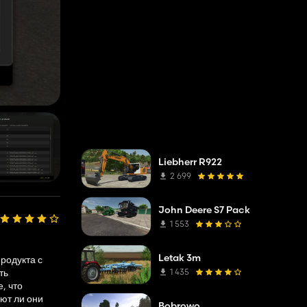
Liebherr R922
2 699
John Deere S7 Pack
1 553
Letak 3m
родукта с
1 435
ть
, что
ют ли они
Bobrowo