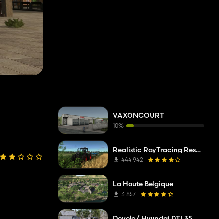
VAXONCOURT
10%
Realistic RayTracing Reshade Preset
444 942
La Haute Belgique
3 857
Develo/ Hyundai DTL35