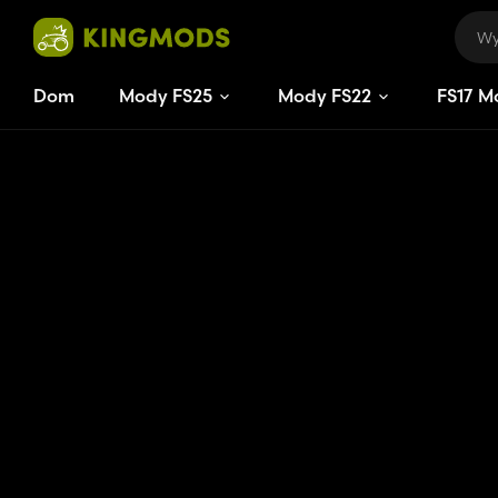
Dom
Mody FS25
Mody FS22
FS
17
M