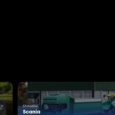
51 modów
Scania