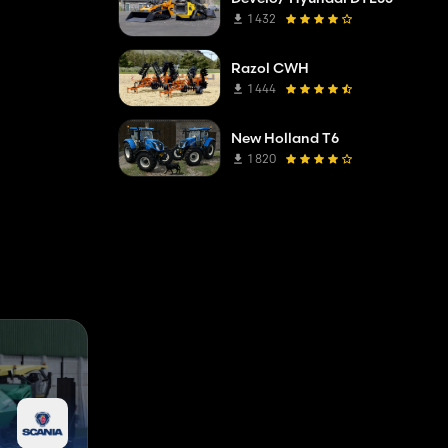
1 432
Razol CWH
1 444
New Holland T6
1 820