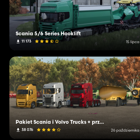
Scania 5/6 Series Hooklift
11 173
15 lipc
Pakiet Scania i Volvo Trucks + przyczepa
38 076
26 października