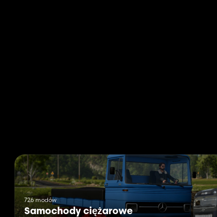
726 modów
Samochody ciężarowe