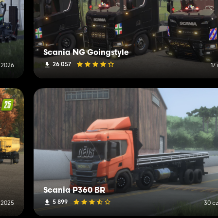
Scania NG Goingstyle
26 057
a 2026
17
Scania P360 BR
5 899
 2025
30 c