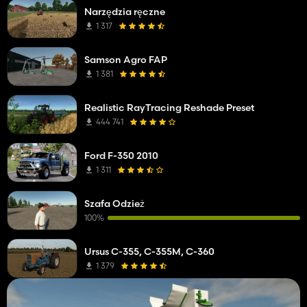
Narzędzia ręczne
1 317
Samson Agro FAP
1 381
Realistic RayTracing Reshade Preset
444 741
Ford F-350 2010
1 311
Szafa Odzież
100%
Ursus C-355, C-355M, C-360
1 379