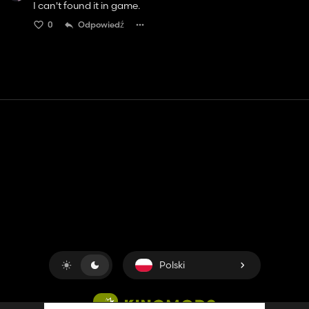
I can't found it in game.
0
Odpowiedź
Kontakt
Pomoc
Warunki usługi
Polityka prywatności
Zarządzaj plikami cookie
Polski