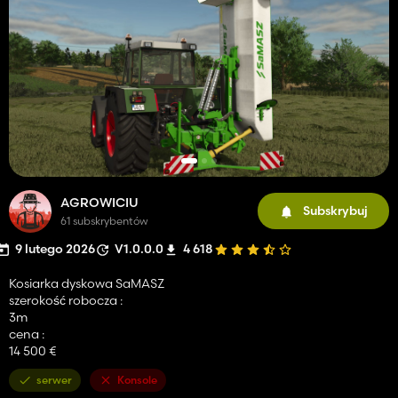
AGROWICIU
Subskrybuj
61 subskrybentów
9 lutego 2026
V1.0.0.0
4 618
Kosiarka dyskowa SaMASZ
szerokość robocza :
3m
cena :
14 500 €
serwer
Konsole