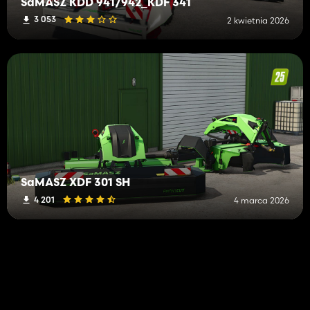
SaMASZ KDD 941/942_KDF 341
3 053
2 kwietnia 2026
SaMASZ XDF 301 SH
4 201
4 marca 2026