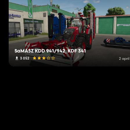
SaMASZ KDD 941/942_KDF 341
3 052
2 apri