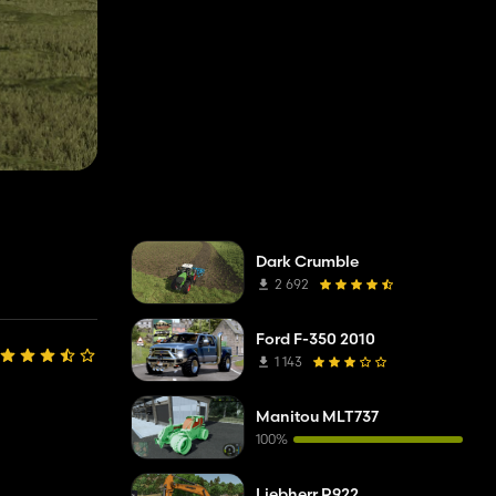
Dark Crumble
2 692
Ford F-350 2010
1 143
Manitou MLT737
100%
Liebherr R922