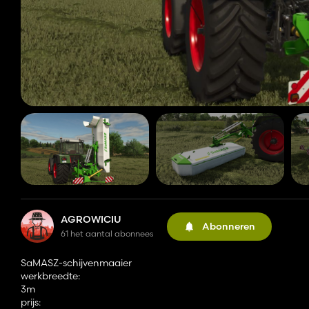
AGROWICIU
Abonneren
61 het aantal abonnees
SaMASZ-schijvenmaaier
werkbreedte:
3m
prijs: