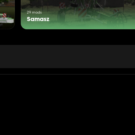
29 mods
Samasz