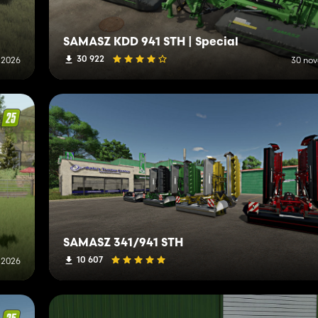
SAMASZ KDD 941 STH | Special
30 922
i 2026
30 no
SAMASZ 341/941 STH
10 607
 2026