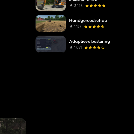
3 148
Handgereedschap
1 197
Adaptieve besturing
1 091