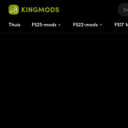
Thuis
FS25-mods
FS22-mods
FS
17