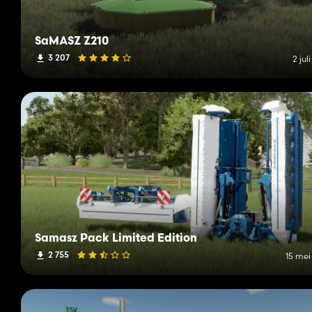
SaMASZ Z210
3 207
2 jul
Samasz Pack Limited Edition
2 755
15 mei