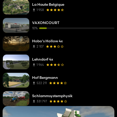
La Haute Belgique
1 958
VAXONCOURT
10%
Hobo's Hollow 4x
2 107
Lehndorf 4x
1 964
Hof Bergmann
522 211
Schlammsystemphysik
331 797