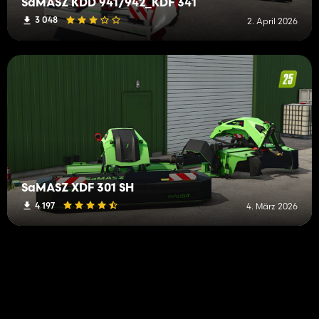
SaMASZ KDD 941/942_KDF 341
3 048
2. April 2026
SaMASZ XDF 301 SH
4 197
4. März 2026