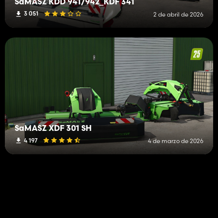
SaMASZ KDD 941/942_KDF 341
3 051
2 de abril de 2026
SaMASZ XDF 301 SH
4 197
4 de marzo de 2026