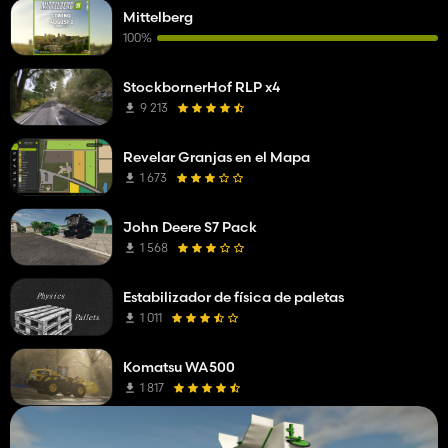
Mittelberg
100%
StockbornerHof RLP x4
9 213
Revelar Granjas en el Mapa
1 673
John Deere S7 Pack
1 568
Estabilizador de física de paletas
1 011
Komatsu WA500
1 817