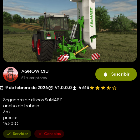
AGROWICIU
Suscribir
61 suscriptores
9 de febrero de 2026
V1.0.0.0
4 613
Segadora de discos SaMASZ
ancho de trabajo:
3m
precio:
14.500€
Servidor
Consolas