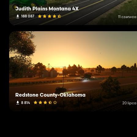
Judith Plains Montana 4X
188 087
11 czerwca
Redstone County-Oklahoma
8 814
20 lipca