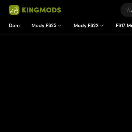
Dom
Mody FS25
Mody FS22
FS
17
M