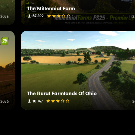
The Millennial Farm
37 592
 2025
2
The Rural Farmlands Of Ohio
10 747
 2026
2