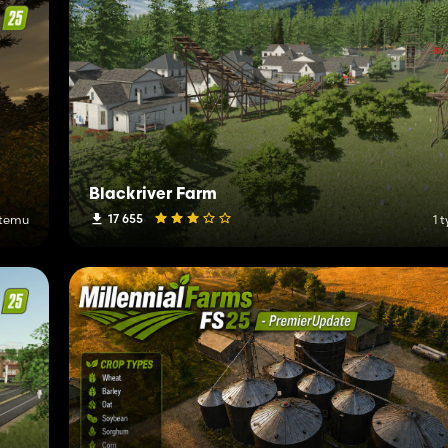
Blackriver Farm
17 655
 temu
1 