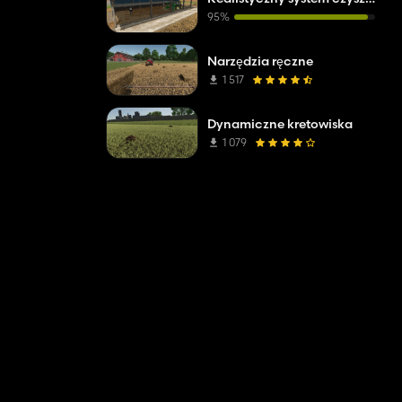
95%
Narzędzia ręczne
1 517
Dynamiczne kretowiska
1 079