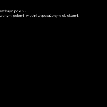
sz kupić pole 55.
rowanymi polami i w pełni wyposażonymi obiektami.
 produkcję.
umieszczone w pobliżu pola i jeden w sklepie.