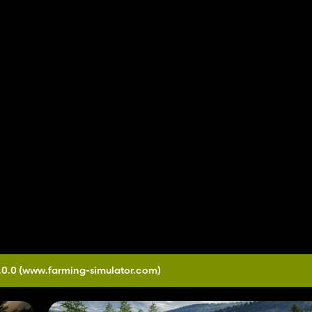
.0.0
(www.farming-simulator.com)