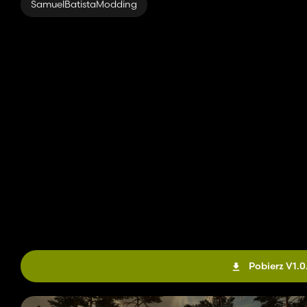
SamuelBatistaModding
Pobierz V1.0