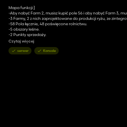
Mapa funkcji:]
-Aby nabyć Farm 2, musisz kupić pole 56 i aby nabyć Farm 3, musi
-3 Farmy, 2 z nich zaprojektowane do produkcji ryżu, ze zinteg
-58 Pola łącznie, 48 poświęcone rolnictwu.
-5 obszary leśne.
-2 Punkty sprzedaży.
-9 zakłady produkcyjne.
Czytaj więcej
-2 mleczarnie z punktami sprzedaży, z których jeden ma również
-Access do BGA wymaga zakupu 57.
serwer
Konsole
-Kamienie z pogłębiania wymagają zakupu pola 58.
-18 Pola ryżowe zintegrowane bezpośrednio z mapą.
-Na mapie znajdują się 4 punkty sprzedaży wapna, strategicznie 
-Są kolekcje rozrzucone wokół mapy