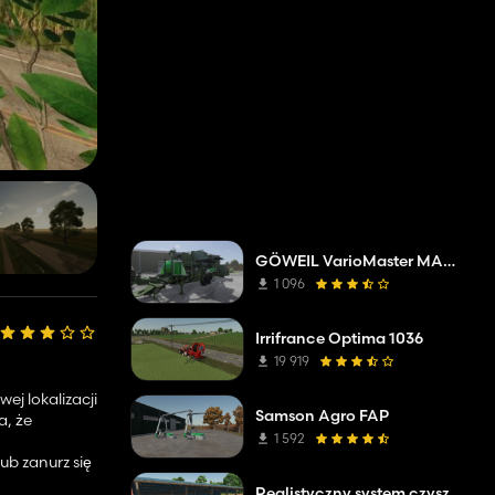
GÖWEIL VarioMaster MAS COMPLETE
1 096
Irrifrance Optima 1036
19 919
ej lokalizacji
Samson Agro FAP
że ​​
1 592
ub zanurz się
Realistyczny system czyszczenia obornika