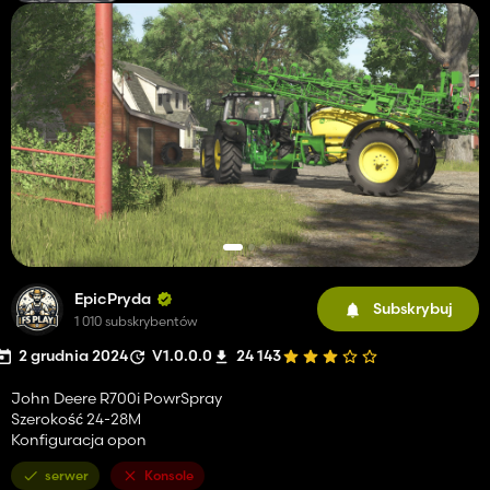
EpicPryda
Subskrybuj
1 010 subskrybentów
2 grudnia 2024
V1.0.0.0
24 143
John Deere R700i PowrSpray
Szerokość 24-28M
Konfiguracja opon
serwer
Konsole