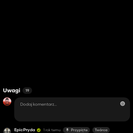
Uwagi
19
EpicPryda
1 rok temu
Przypięte
Twórca