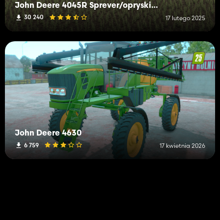
John Deere 4045R Sprever/opryskiwacz
30 240
17 lutego 2025
John Deere 4630
6 759
17 kwietnia 2026