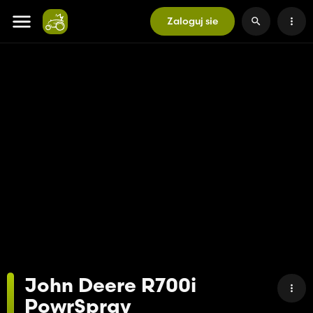
Zaloguj sie
John Deere R700i
PowrSpray