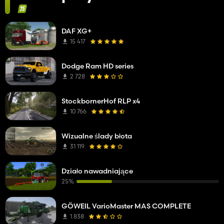
DAF XG+
15 417
Dodge Ram HD series
2 728
StockbornerHof RLP x4
10 766
Wizualne ślady błota
31 119
Działo nawadniające
25%
GÖWEIL VarioMaster MAS COMPLETE
1 838