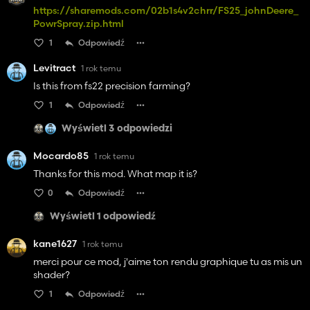
https://sharemods.com/02b1s4v2chrr/FS25_johnDeere_
PowrSpray.zip.html
1
Odpowiedź
Levitract
1 rok temu
Is this from fs22 precision farming?
1
Odpowiedź
Wyświetl 3 odpowiedzi
Mocardo85
1 rok temu
Thanks for this mod. What map it is?
0
Odpowiedź
Wyświetl 1 odpowiedź
kane1627
1 rok temu
merci pour ce mod, j'aime ton rendu graphique tu as mis un
shader?
1
Odpowiedź