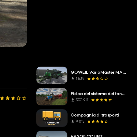
GÖWEIL VarioMaster MAS COMPLETE
1 539
Fisica del sistema dei fanghi
333 917
Compagnia di trasporti
9 015
VAXONCOURT