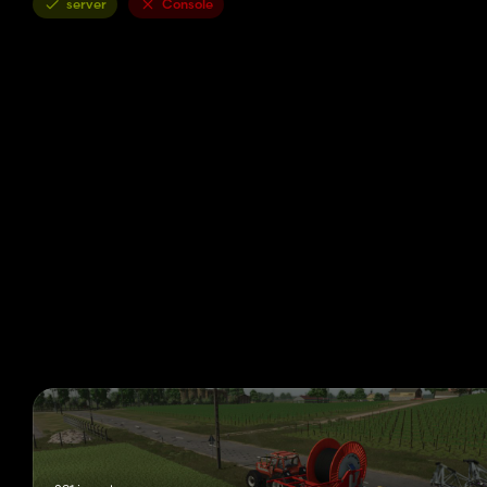
server
Console