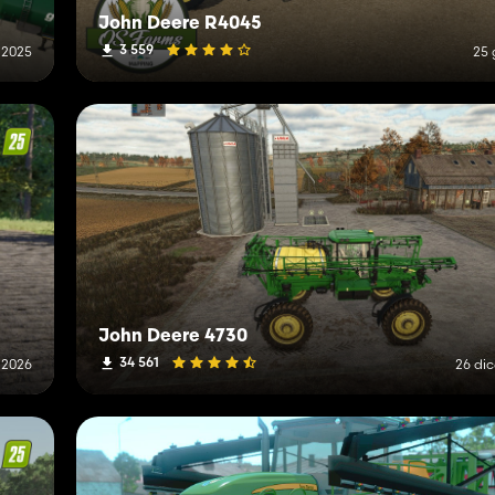
John Deere R4045
3 559
 2025
25 
John Deere 4730
34 561
o 2026
26 di