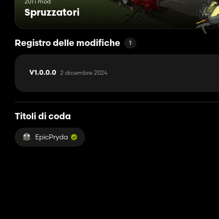
201 i mod
Spruzzatori
Registro delle modifiche
1
2 dicembre 2024
V1.0.0.0
Titoli di coda
EpicPryda