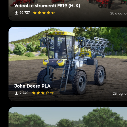
Veicoli e strumenti FS19 (H-K)
92 737
28 giugno
John Deere PLA
2 240
23 lugli