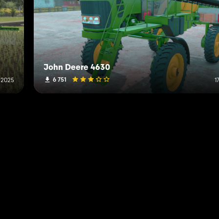
John Deere 4630
6 751
 2025
1