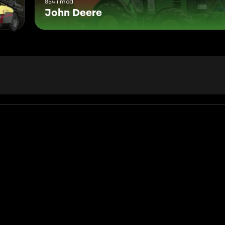
854 i mod
John Deere