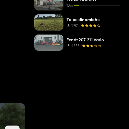
10%
Talpe dinamiche
1 701
Fendt 207-211 Vario
1 658