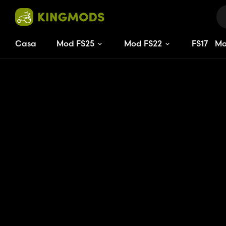
Casa
Mod FS25
Mod FS22
FS
17
M