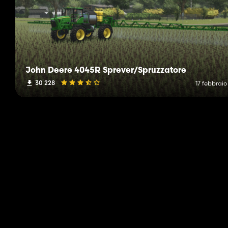
John Deere 4045R Sprever/Spruzzatore
30 228
17 febbraio