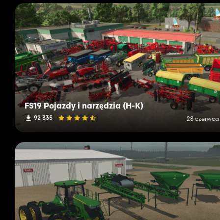
FS19 Pojazdy i narzędzia (H-K)
92 335
28 czerwca