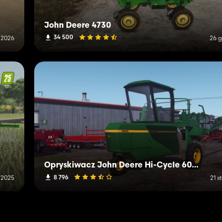
John Deere 4730
34 500
 2026
26 g
Opryskiwacz John Deere Hi-Cycle 6000 z 1979 r
8 796
o 2025
21 s