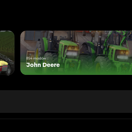
854 modów
John Deere