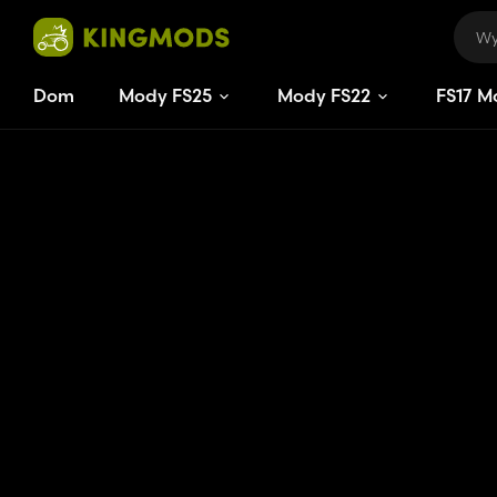
Dom
Mody FS25
Mody FS22
FS
17
M