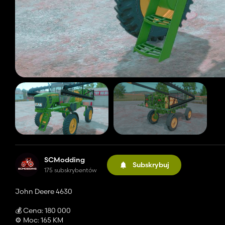
SCModding
Subskrybuj
175 subskrybentów
John Deere 4630
💰 Cena: 180 000
⚙️ Moc: 165 KM