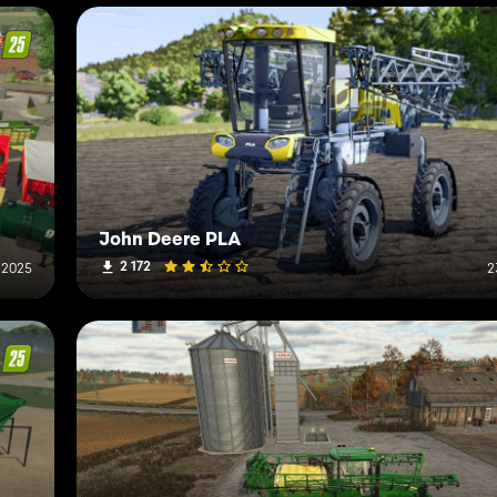
John Deere PLA
2 172
 2025
2