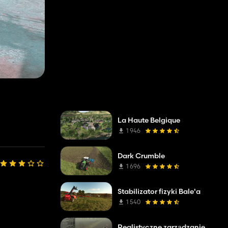
La Haute Belgique
1 946
Dark Crumble
1 696
Stabilizator fizyki Bale'a
1 540
Realistyczne zarządzanie wodą i glebą