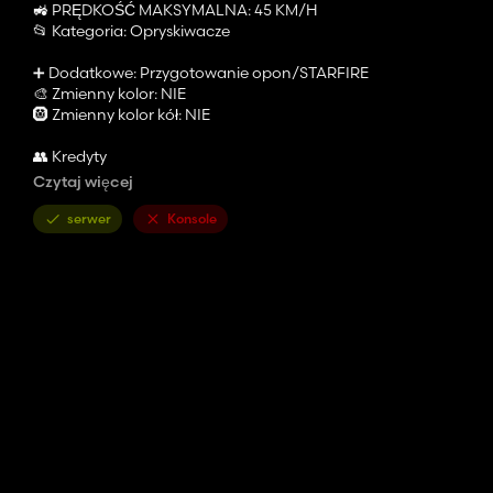
🚜 PRĘDKOŚĆ MAKSYMALNA: 45 KM/H
📂 Kategoria: Opryskiwacze
➕ Dodatkowe: Przygotowanie opon/STARFIRE
🎨 Zmienny kolor: NIE
🛞 Zmienny kolor kół: NIE
👥 Kredyty
🔧 Konwersja/edycja: modowanie SC
Czytaj więcej
🛠️ Oryginalny model: Farm Centro Sul®
serwer
Konsole
💬 Wsparcie: wszelkie błędy w modzie lub opinie, z przyjemnoś