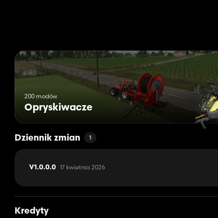
200 modów
Opryskiwacze
Dziennik zmian
1
17 kwietnia 2026
V1.0.0.0
Kredyty