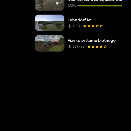
100%
Lehndorf 4x
1 957
Fizyka systemu błotnego
331 789