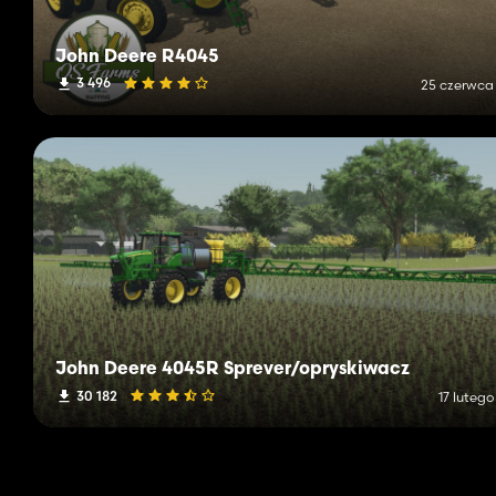
John Deere R4045
3 496
25 czerwca
John Deere 4045R Sprever/opryskiwacz
30 182
17 luteg