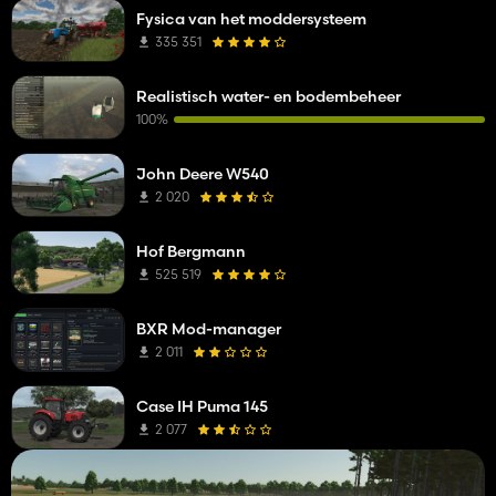
Fysica van het moddersysteem
335 351
Realistisch water- en bodembeheer
100%
John Deere W540
2 020
Hof Bergmann
525 519
BXR Mod-manager
2 011
Case IH Puma 145
2 077