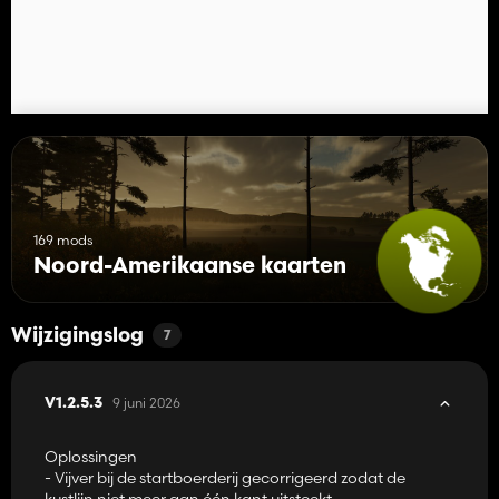
Of je nu een rustige solo-boerderij beheert of een coöperatief
bedrijf met vrienden opbouwt, Starbuck levert een gegronde,
productieve en duidelijk Minnesota-landbouwervaring.
169 mods
Noord-Amerikaanse kaarten
Wijzigingslog
7
9 juni 2026
V1.2.5.3
Oplossingen
- Vijver bij de startboerderij gecorrigeerd zodat de
kustlijn niet meer aan één kant uitsteekt