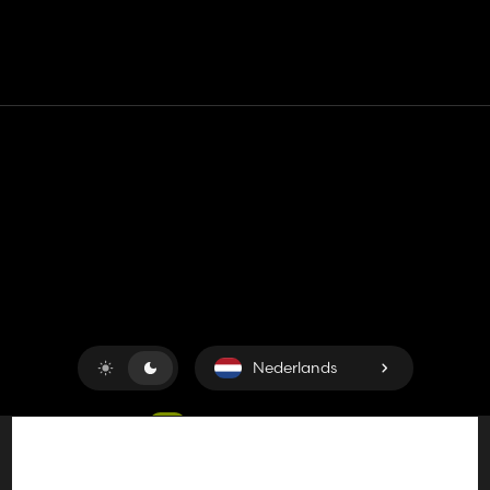
Contact
Hulp
Servicevoorwaarden
Privacybeleid
Beheer cookies
Nederlands
Copyright © 2018-2026
King UP SAS
. Alle rechten