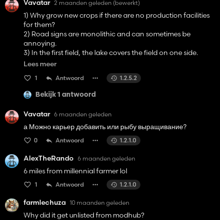
Vavatar
2 maanden geleden
(bewerkt)
1) Why grow new crops if there are no production facilities
for them?
2) Road signs are monolithic and can sometimes be
annoying.
3) In the first field, the lake covers the field on one side.
4) Why is there an onion growing on the sides of the base
Lees meer
and around it?
1
Antwoord
1.2.5.2
Bekijk 1 antwoord
Vavatar
6 maanden geleden
а Можно карьер добавить или рыбу выращивание?
0
Antwoord
1.2.1.0
AlexTheRando
6 maanden geleden
6 miles from millennial farmer lol
1
Antwoord
1.2.1.0
farmlechuza
10 maanden geleden
Why did it get unlisted from modhub?