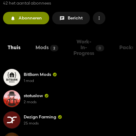
42 het aantal abonnees
Abonneren
Bericht
Work-
Thuis
Mods
In-
Packs
2
0
Progress
BitBarn Mods
1 mod
statuslow
2 mods
Dezign Farming
25 mods