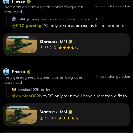
Freeze
9 maanden geleden
heb gereageerd op een opmerking over
een mod
FRG gaming
pour info elle a ete retire du modhub
@FRG gaming
PC only for now, crossplay fix uploaded to
modhub it is in their hands now
Starbuck, MN
35 940
Freeze
9 maanden geleden
heb gereageerd op een opmerking over
een mod
corsica002b
no link
@corsica002b
its PC only for now, I have submitted a fix for
branding issues and many other improvements, modhub
works slow to move anything on average 2 weeks that's if
Starbuck, MN
they communicate with you properly first time around, any
changes adds another 2 weeks to the wait.
35 940