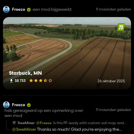
Freeze
een mod bijgewerkt
11 maanden geleden
Starbuck, MN
38 733
26 oktober 2025
Freeze
11 maanden geleden
heb gereageerd op een opmerking over
een mod
SweMiner
@Freeze
Is this PF ready with custom soil map and
avaible to create or merge fields with PF working? :)
@SweMiner
Thanks so much! Glad you're enjoying the
Great map!!