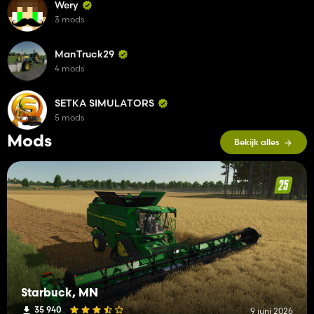
Wery
3 mods
ManTruck29
4 mods
SETKA SIMULATORS
5 mods
Mods
Bekijk alles
Starbuck, MN
35 940
9 juni 2026