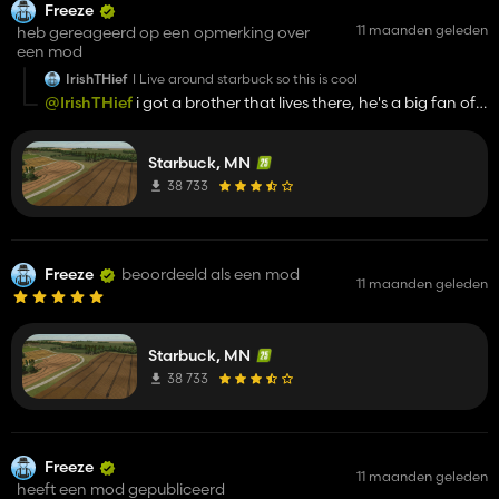
Freeze
11 maanden geleden
heb gereageerd op een opmerking over
een mod
IrishTHief
I Live around starbuck so this is cool
@IrishTHief
i got a brother that lives there, he's a big fan of
FS. glad you like it. i'll keep working on it, mostly decorations
stuff for the future.
Starbuck, MN
38 733
Freeze
beoordeeld als een mod
11 maanden geleden
Starbuck, MN
38 733
Freeze
11 maanden geleden
heeft een mod gepubliceerd