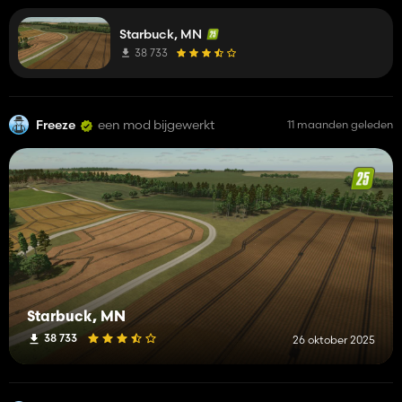
map! To answer your question: Precision Farming does work
and shows soil info once the land is purchased, but it
Starbuck, MN
currently uses the default soil map—not a custom one. You
can create and merge fields with PF active, and everything
38 733
functions as expected, just without tailored soil zones.
Custom soil maps are something I’m considering for a future
update.
Freeze
een mod bijgewerkt
11 maanden geleden
Starbuck, MN
38 733
26 oktober 2025