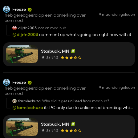
Freeze
9 maanden geleden
heb gereageerd op een opmerking over
een mod
dljrfn2003
not on mod hub
@dljrfn2003
comment up whats going on right now with it
Starbuck, MN
35 940
Freeze
9 maanden geleden
heb gereageerd op een opmerking over
een mod
farmlechuza
Why did it get unlisted from modhub?
@farmlechuza
its PC only due to unlicensed branding which
I have fixed a long ago, mod hub is just slow, there is also no
good way to communicate with them, last I heard anything
Starbuck, MN
they are backed up and the update i submitted a while ago
will take time to go through the wait list.
35 940