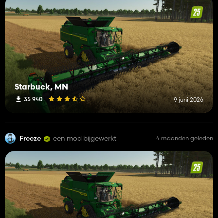
4. Could you go more into details here, what base specific, is
it the starter farm somewhere. an onion if by itself is small, I
would appreciate if more info is provided on this one.
Thanks
Starbuck, MN
35 940
9 juni 2026
Freeze
een mod bijgewerkt
4 maanden geleden