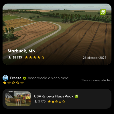
Starbuck, MN
38 733
26 oktober 2025
Freeze
beoordeeld als een mod
11 maanden geleden
USA & Iowa Flags Pack
3 770