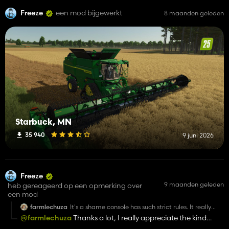
Freeze
een mod bijgewerkt
8 maanden geleden
Starbuck, MN
35 940
9 juni 2026
Freeze
9 maanden geleden
heb gereageerd op een opmerking over
een mod
farmlechuza
It's a shame console has such strict rules. It really
makes no sense that all brands must be licensed.
@farmlechuza
Thanks a lot, I really appreciate the kind
Anyway great work, really well done. It would cool to
words! Yeah, the console restrictions—especially around
have a PC version that isn't gutted but I get it if you