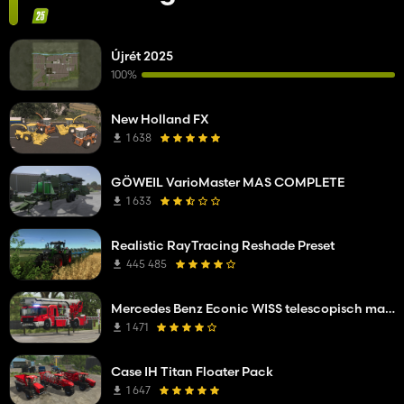
Újrét 2025
100%
New Holland FX
1 638
GÖWEIL VarioMaster MAS COMPLETE
1 633
Realistic RayTracing Reshade Preset
445 485
Mercedes Benz Econic WISS telescopisch mastplatform
1 471
Case IH Titan Floater Pack
1 647