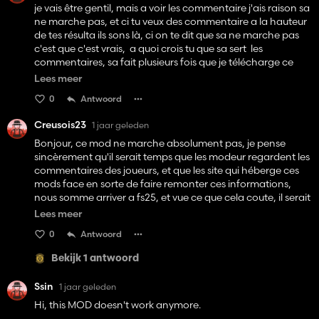
je vais être gentil, mais a voir les commentaire j'ais raison sa
ne marche pas, et ci tu veux des commentaire a la hauteur
de tes résulta ils sons là, ci on te dit que sa ne marche pas
c'est que c'est vrais, a quoi crois tu que sa sert les
commentaires, sa fait plusieurs fois que je télécharge ce
mod que je le prend tout seul mais l'eau n'apparait pas pour
Lees meer
les serres, donc a toi de faire en sorte que cela marche
0
Antwoord
réellement, et ne nous bassine pas avec tes si tes pas
content, je te rassure tu n'es pas le seul modeur dont les
Creusois23
1 jaar geleden
mod ne marche pas , mais certains le reconnaissent et font
ce qu'il faut pour que cela marche, a toi de faire de même,
Bonjour, ce mod ne marche absolument pas, je pense
bien cordialement a toi.
sincèrement qu'il serait temps que les modeur regardent les
commentaires des joueurs, et que les site qui héberge ces
mods face en sorte de faire remonter ces informations,
nous somme arriver a fs25, et vue ce que cela coute, il serait
temps de mettre des mod qui fonctionne, bien
Lees meer
cordialement a vous
0
Antwoord
Bekijk 1 antwoord
Ssin
1 jaar geleden
Hi, this MOD doesn't work anymore.