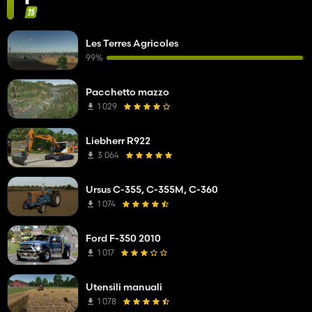
Les Terres Agricoles
99%
Pacchetto mazzo
1 029
Liebherr R922
3 064
Ursus C-355, C-355M, C-360
1 074
Ford F-350 2010
1 017
Utensili manuali
1 078