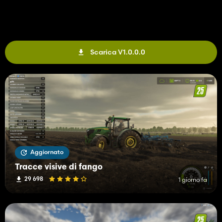
Scarica V1.0.0.0
Aggiornato
Tracce visive di fango
29 698
1 giorno fa