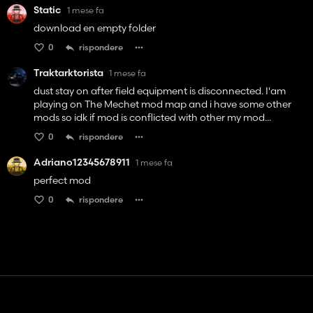
Static
1 mese fa
download en empty folder
0
rispondere
Traktarktorista
1 mese fa
dust stay on after field equipment is disconnected. I'am
playing on The Mechet mod map and i have some other
mods so idk if mod is conflicted with other my mod...
0
rispondere
Adriano12345678911
1 mese fa
perfect mod
0
rispondere