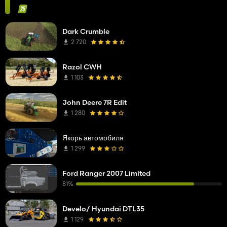
Dark Crumble
2 720
Razol CWH
1 103
John Deere 7R Edit
1 280
Якорь автомобиля
1 299
Ford Ranger 2007 Limited
81%
Develo/ Hyundai DTL35
1 129