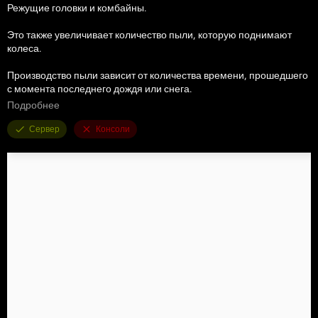
Режущие головки и комбайны.
Это также увеличивает количество пыли, которую поднимают
колеса.
Производство пыли зависит от количества времени, прошедшего
с момента последнего дождя или снега.
Подробнее
Для полной настройки вы можете увеличить или уменьшить
масштаб всех эффектов или установить флажок
Сервер
Консоли
меню игры для настройки каждого класса орудия.
Ключевые привязки:
Правая скобка (]): уменьшить масштаб пыли.
Левая скобка ([): увеличить масштаб пыли.
Левый Shift + точка с запятой (;): включение/выключение
отображения эффектов выхлопа.