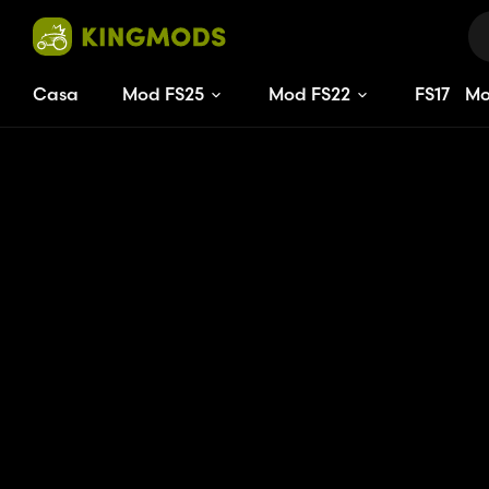
Casa
Mod FS25
Mod FS22
FS
17
M