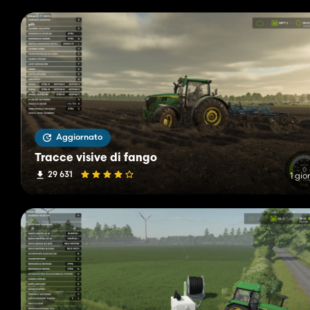
Aggiornato
Tracce visive di fango
29 631
1 gio