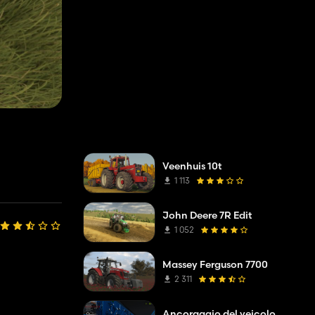
Veenhuis 10t
1 113
John Deere 7R Edit
1 052
Massey Ferguson 7700
2 311
Ancoraggio del veicolo