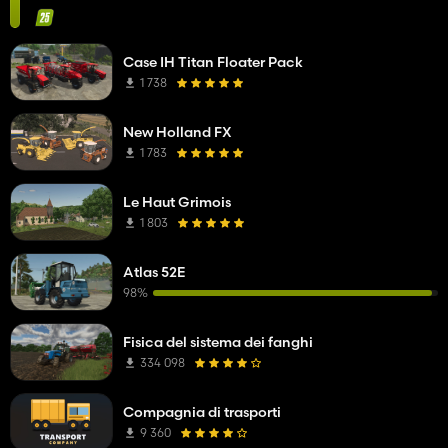
Case IH Titan Floater Pack
1 738
New Holland FX
1 783
Le Haut Grimois
1 803
Atlas 52E
98%
Fisica del sistema dei fanghi
334 098
Compagnia di trasporti
9 360