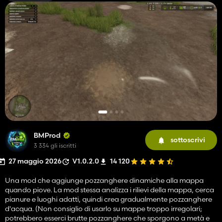
BMProd
sottoscrivi
3 334 gli iscritti
27 maggio 2026
V1.0.2.0
14 120
Una mod che aggiunge pozzanghere dinamiche alla mappa
quando piove. La mod stessa analizza i rilievi della mappa, cerca
pianure e luoghi adatti, quindi crea gradualmente pozzanghere
d'acqua. (Non consiglio di usarlo su mappe troppo irregolari;
potrebbero esserci brutte pozzanghere che sporgono a metà e