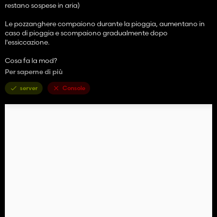
restano sospese in aria)
Le pozzanghere compaiono durante la pioggia, aumentano in
caso di pioggia e scompaiono gradualmente dopo
l'essiccazione.
Cosa fa la mod?
Per saperne di più
- Crea automaticamente pozzanghere sulla mappa.
- Le pozzanghere appaiono solo quando piove.
server
Console
- Dopo che smette di piovere, le pozzanghere diminuiscono
gradualmente e scompaiono.
- La mod cerca punti bassi sul terreno dove potrebbe
accumularsi acqua. (Non consiglio di usarlo su mappe troppo
irregolari, potrebbero
non ci saranno belle pozzanghere che sporgeranno a metà e
resteranno sospese nell'aria)
- Controlla i campi, l'acqua e la pendenza del terreno.
Per il debug c'è un comando da console:
gsPuddleDebug 1
Attiva o disattiva la visualizzazione delle informazioni di debug
per le pozzanghere.