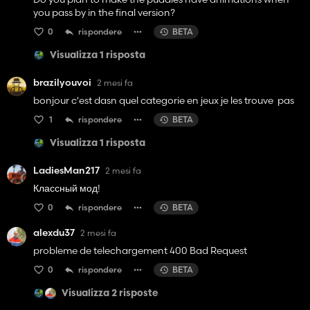
you pass by in the final version?
0
rispondere
BETA
Visualizza 1 risposta
brazilyouvoi
2 mesi fa
bonjour c'est dasn quel categorie en jeux je les trouve pas
1
rispondere
BETA
Visualizza 1 risposta
LadiesMan217
2 mesi fa
Классный мод!
0
rispondere
BETA
alexdu37
2 mesi fa
probleme de telechargement 400 Bad Request
0
rispondere
BETA
Visualizza 2 risposte