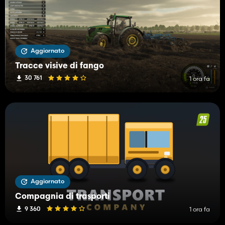
Aggiornato
Tracce visive di fango
30 761
1 ora fa
Aggiornato
Compagnia di trasporti
9 360
1 ora fa