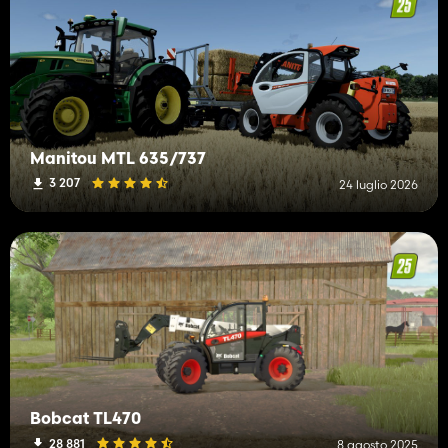
Manitou MTL 635/737
3 207
24 luglio 2026
Bobcat TL470
28 881
8 agosto 2025