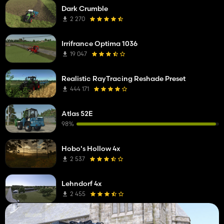
Dark Crumble
2 270
Irrifrance Optima 1036
19 047
Realistic RayTracing Reshade Preset
444 171
Atlas 52E
98%
Hobo's Hollow 4x
2 537
Lehndorf 4x
2 455