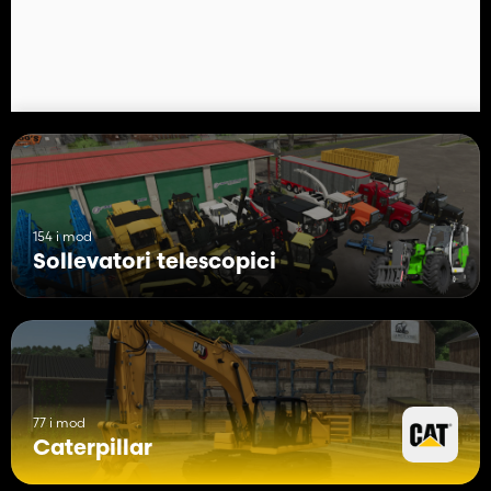
154 i mod
Sollevatori telescopici
77 i mod
Caterpillar