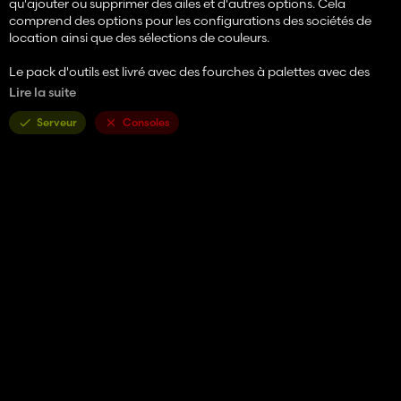
qu'ajouter ou supprimer des ailes et d'autres options. Cela
comprend des options pour les configurations des sociétés de
location ainsi que des sélections de couleurs.
Le pack d'outils est livré avec des fourches à palettes avec des
fourches réglables et des sangles invisibles sur les fourches. Il y a
Lire la suite
également un grappin à tuyaux Brandt dans le pack d'outils qui
peut être utilisé pour déplacer des tuyaux ou des bûches.
Serveur
Consoles
Prix : 85.000€
Puissance : 142ch
Vitesse maximale : 32 km/h