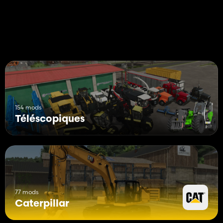
154 mods
Téléscopiques
77 mods
Caterpillar