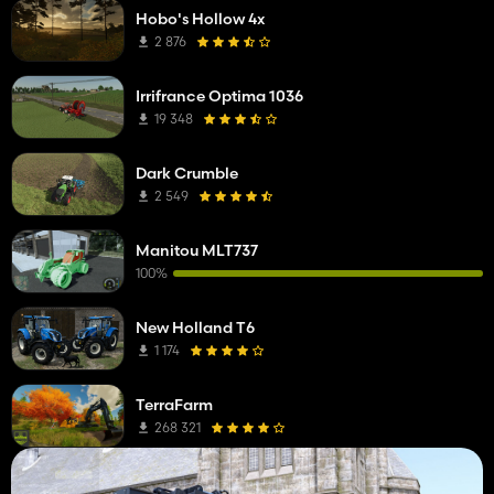
Hobo's Hollow 4x
2 876
Irrifrance Optima 1036
19 348
Dark Crumble
2 549
Manitou MLT737
100%
New Holland T6
1 174
TerraFarm
268 321