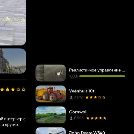
Реалистичное управление водными и почвенными ресурсами
100%
Veenhuis 10t
3 619
Cornwall
8 256
й интерьер с
 и другие
John Deere W540