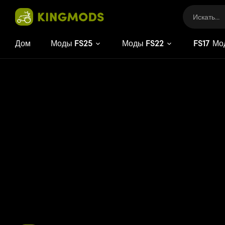
Дом
Моды FS25
Моды FS22
FS
17
Мо