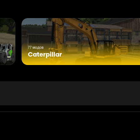
77 модов
Caterpillar