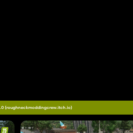
.0
(roughneckmoddingcrew.itch.io)