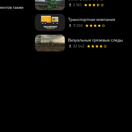
2 150
ментов также
Транспортная компания
11 250
Визуальные грязевые следы
32 542