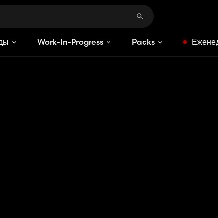
ды
Work-In-Progress
Packs
Еженед