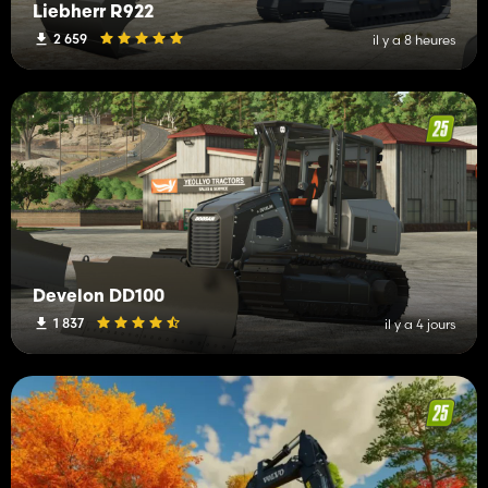
Liebherr R922
2 659
il y a 8 heures
Develon DD100
1 837
il y a 4 jours