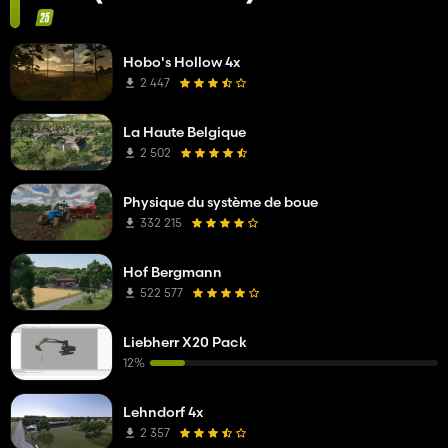
Hobo's Hollow 4x
2 447
La Haute Belgique
2 502
Physique du système de boue
332 215
Hof Bergmann
522 577
Liebherr X20 Pack
12%
Lehndorf 4x
2 357