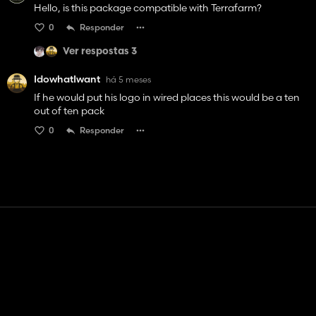
Hello, is this package compatible with Terrafarm?
0
Responder
Ver respostas 3
IdowhatIwant
há 5 meses
If he would put his logo in wired places this would be a ten
out of ten pack
0
Responder
Contato
Ajuda
Termos de serviço
Política de Privacidade