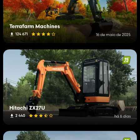
Terrafarm Machines
124 671
16 de maio de 2025
Hitachi ZX27U
2 440
há 6 dias