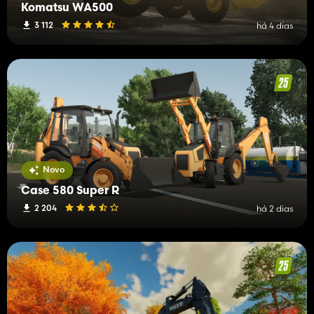
Komatsu WA500
3 112
há 4 dias
Novo
Case 580 Super R
2 204
há 2 dias