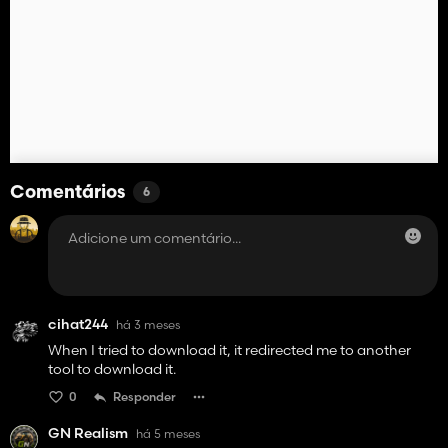
Comentários
6
cihat244
há 3 meses
When I tried to download it, it redirected me to another
tool to download it.
0
Responder
GN Realism
há 5 meses