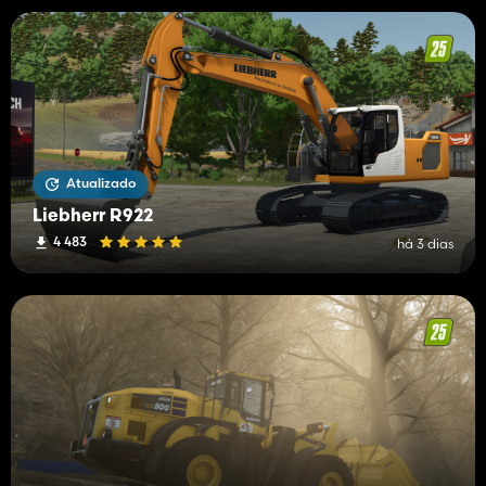
Atualizado
Liebherr R922
4 483
há 3 dias