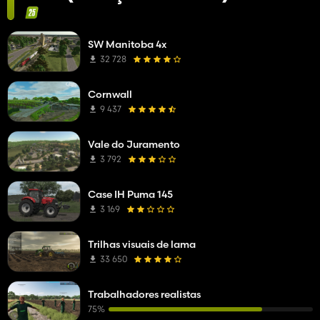
SW Manitoba 4x
32 728
Cornwall
9 437
Vale do Juramento
3 792
Case IH Puma 145
3 169
Trilhas visuais de lama
33 650
Trabalhadores realistas
75%