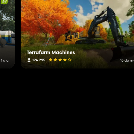
Terrafarm Machines
124 295
1 día
16 de m