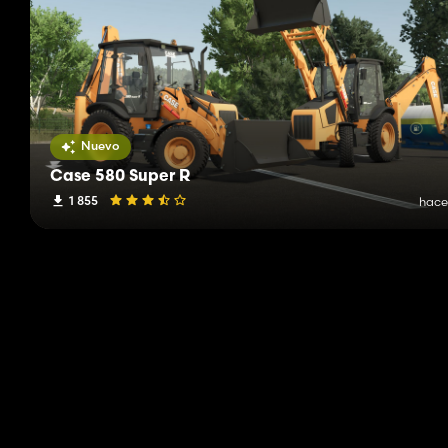
Nuevo
Case 580 Super R
1 855
hace 