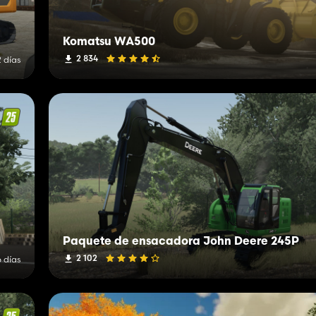
Komatsu WA500
2 834
 días
Paquete de ensacadora John Deere 245P
2 102
 días