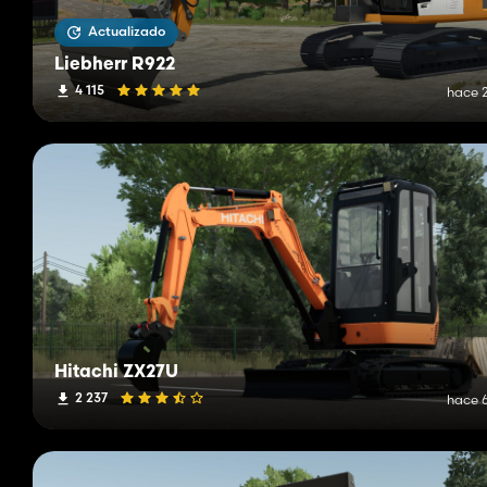
Actualizado
Liebherr R922
4 115
hace 2
Hitachi ZX27U
2 237
hace 6