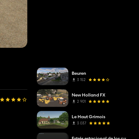
Beuren
3 152
New Holland FX
2 901
Le Haut Grimois
3 037
Estrés estacional de los cultivos