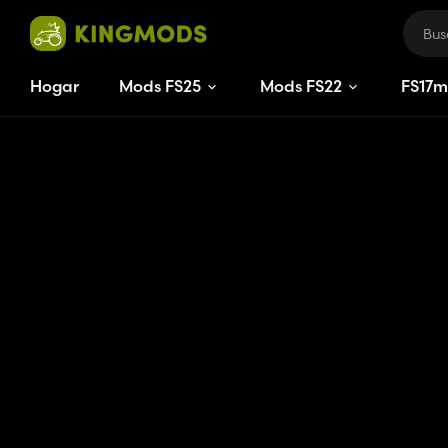
Hogar
Mods FS25
Mods FS22
FS
17
m