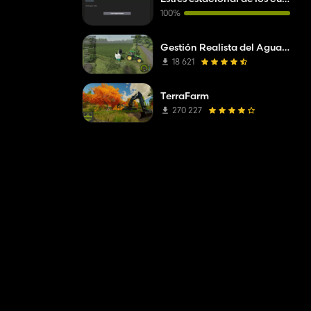
100%
Gestión Realista del Agua y el Suelo (RWSM)
18 621
TerraFarm
270 227