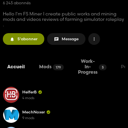
6 243 abonnés
Hello I'm FS Miner I create public works and mining
mods and videos reviews of farming simulator roleplay
.
S'abonner
Message
Work-
Accueil
Mods
In-
Pa
179
3
Progress
HelferB
4 mods
MechNoxer
9 mods