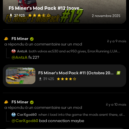
FS Miner's Mod Pack #12 (novembre 2025)
27 923
2 novembre 2025
FS Miner
il y a 9 mois
a répondu à un commentaire sur un mod
AntzA
both volvos ec530 and ec950 gives, Error:Running LUA
method 'update'. dataS/scripts/ShadersPlaneEffect-
@AntzA
fs 22?
lua.128: invalid argument #3 to 'clamp' (max must be
greater than or equal to min) when digging terrafarm.
using terrafarm RGC YukonBackCountry map
FS Miner's Mod Pack #11 (Octobre 2025)
39 425
FS Miner
il y a 10 mois
a répondu à un commentaire sur un mod
CarXgod60
when i load into the game the mods arent there, also
when i was trying to download the other ones it just
@CarXgod60
bad connection maybe
said this one over and
over again. If you could please help or give