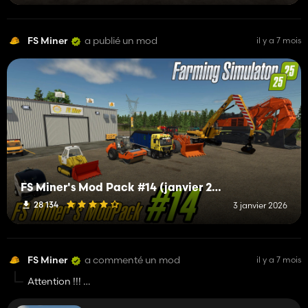
FS Miner
a publié un mod
il y a 7 mois
FS Miner's Mod Pack #14 (janvier 2026)
28 134
3 janvier 2026
FS Miner
a commenté un mod
il y a 7 mois
Attention !!!
Not man truck included , I share Only the HKL woodchip
container , the HKL man truck is available in modhub for pc