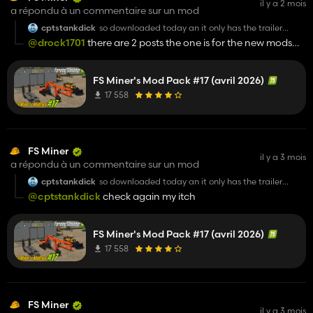
il y a 2 mois
a répondu à un commentaire sur un mod
cptstankdick
so downloaded today an it only has the trailer
excavator and the front end loader....so something
@drock1701
there are 2 posts the one is for the new mods
isnt right if theres suppose to be
and the other for all the mods
162 mods with this download
FS Miner's Mod Pack #17 (avril 2026)
17 558
FS Miner
il y a 3 mois
a répondu à un commentaire sur un mod
cptstankdick
so downloaded today an it only has the trailer
excavator and the front end loader....so something
@cptstankdick
check again my itch
isnt right if theres suppose to be
162 mods with this download
FS Miner's Mod Pack #17 (avril 2026)
17 558
FS Miner
il y a 3 mois