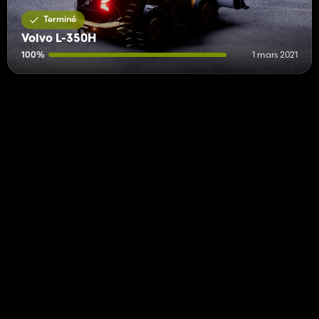
Terminé
Volvo L-350H
100%
1 mars 2021