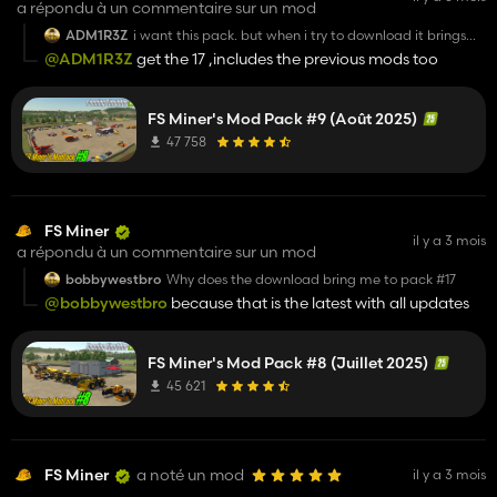
a répondu à un commentaire sur un mod
ADM1R3Z
i want this pack. but when i try to download it brings
me to your monthly pack 17
@ADM1R3Z
get the 17 ,includes the previous mods too
FS Miner's Mod Pack #9 (Août 2025)
47 758
FS Miner
il y a 3 mois
a répondu à un commentaire sur un mod
bobbywestbro
Why does the download bring me to pack #17
@bobbywestbro
because that is the latest with all updates
FS Miner's Mod Pack #8 (Juillet 2025)
45 621
FS Miner
a noté un mod
il y a 3 mois