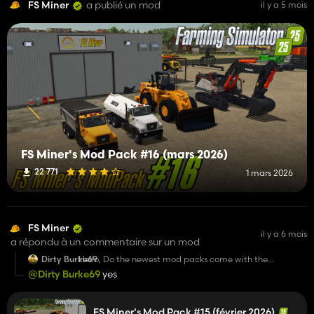
FS Miner
a publié un mod
il y a 5 mois
FS Miner's Mod Pack #16 (mars 2026)
22 771
1 mars 2026
FS Miner
il y a 6 mois
a répondu à un commentaire sur un mod
Dirty Burke69
Hello, Do the newest mod packs come with the
equipment in the previous packs? I just wanted to check.
@Dirty Burke69
yes
Thank you
FS Miner's Mod Pack #15 (février 2026)