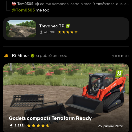
Tom0305
bjr ca me demande certaib mod "transformer" quelle
est ce mod sv
@Tom0305
me too
Trevanec TP
40 780
FS Miner
a publié un mod
il y a 6 mois
Godets compacts Terrafarm Ready
5 536
25 janvier 2026