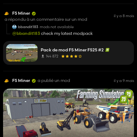
FS Miner
il y a 8 mois
a répondu à un commentaire sur un mod
bbandit183
mods not available
@bbandit183
check my latest modpack
Pack de mod FS Miner FS25 #2
144 872
FS Miner
a publié un mod
il y a 9 mois