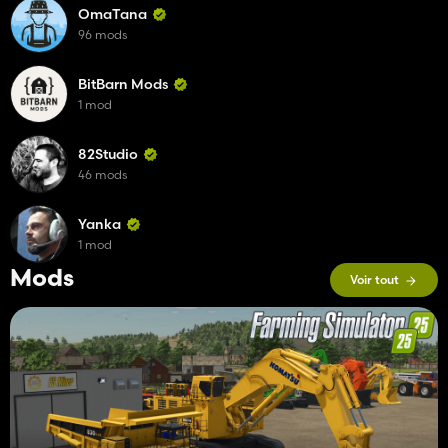
OmaTana
96 mods
BitBarn Mods
1 mod
82Studio
46 mods
Yanka
1 mod
Mods
Voir tout