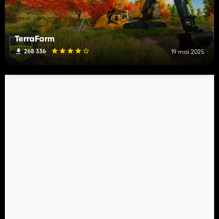
TerraFarm
268 336
19 mai 2025