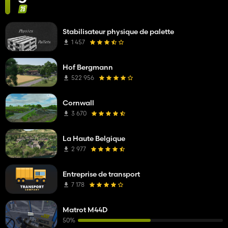
Stabilisateur physique de palette
1 457
Hof Bergmann
522 956
Cornwall
3 670
La Haute Belgique
2 977
Entreprise de transport
7 178
Matrot M44D
50%