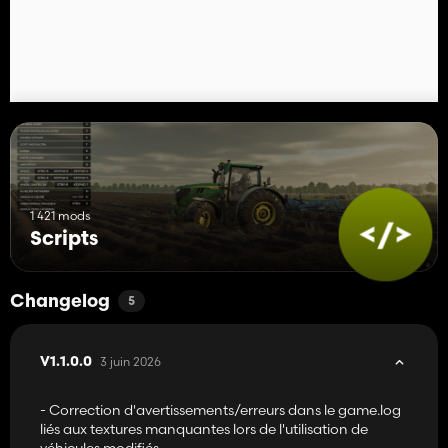
* Adhérence réduite sur surface meuble lorsque le pneu est utilisé
visuellement
* Mécanique de remplacement ajoutée aux écrans d'atelier
* Possibilité de modifier les paramètres du taux d'usure des pneus :
Paramètres du jeu -> Utiliser vos pneus -> Taux d'utilisation des
pneus
1 421 mods
Scripts
Changelog
5
3 juin 2026
V1.1.0.0
- Correction d'avertissements/erreurs dans le game.log
liés aux textures manquantes lors de l'utilisation de
véhicules modifiés