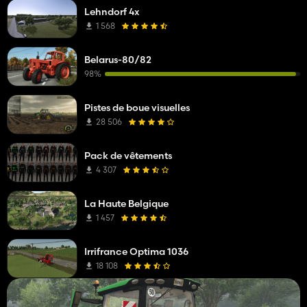
Lehndorf 4x
1 568
Belarus-80/82
98%
Pistes de boue visuelles
28 506
Pack de vêtements
4 307
La Haute Belgique
1 457
Irrifrance Optima 1036
18 108