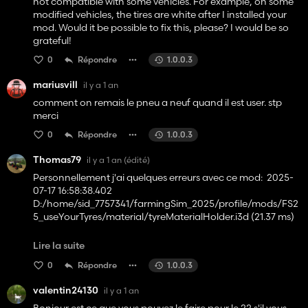
not compatible with some vehicles. For example, on some
modified vehicles, the tires are white after I installed your
mod. Would it be possible to fix this, please? I would be so
grateful!
0
Répondre
1.0.0.3
mariusvill
il y a 1 an
comment on remais le pneu a neuf quand il est user. stp
merci
0
Répondre
1.0.0.3
Thomas79
il y a 1 an
(édité)
Personnellement j'ai quelques erreurs avec ce mod: 2025-
07-17 16:58:38.402
D:/home/sid_7757341/farmingSim_2025/profile/mods/FS2
5_useYourTyres/material/tyreMaterialHolder.i3d (21.37 ms)
2025-07-17 16:58:39.530 Error: Can't load resource ''.
Lire la suite
0
Répondre
1.0.0.3
2025-07-17 16:58:39.530 Error: Can't load resource ''.
valentin24130
il y a 1 an
2025-07-17 16:58:39.530 Error: Can't load resource ''.