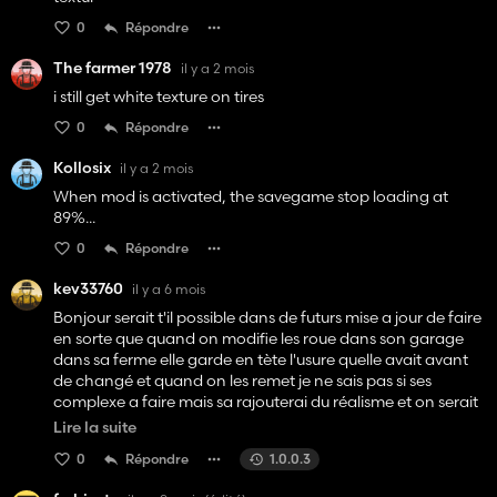
0
Répondre
The farmer 1978
il y a 2 mois
i still get white texture on tires
0
Répondre
Kollosix
il y a 2 mois
When mod is activated, the savegame stop loading at
89%...
0
Répondre
kev33760
il y a 6 mois
Bonjour serait t'il possible dans de futurs mise a jour de faire
en sorte que quand on modifie les roue dans son garage
dans sa ferme elle garde en tète l'usure quelle avait avant
de changé et quand on les remet je ne sais pas si ses
complexe a faire mais sa rajouterai du réalisme et on serait
quand même obliger de changé ses roue avec le temps sa
Lire la suite
ne repartirais pas a zéro a chaque fois que on ce met en
0
Répondre
1.0.0.3
pneu étroits et que on reprend ces pneu qu'on avait avant.