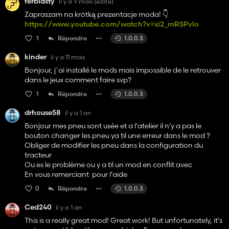
ferbiasty
il y a 9 mois
(édité)
Zapraszam na krótką prezentacje moda! 👇️
https://www.youtube.com/watch?v=xi2_mRSPvlo
1
Répondre
1.0.0.3
kinder
il y a 11 mois
Bonjour, j`ai installé le mods mais impossible de le retrouver
dans le jeux comment faire svp?
1
Répondre
1.0.0.3
drhouse58
il y a 1 an
Bonjour mes pneu sont usée et a l'atelier il n'y a pas le
bouton changer les pneu ya til une erreur dans le mod ?
Obliger de modifier les pneu dans la configuration du
tracteur
Ou es le problème ou y a til un mod en conflit avec
En vous remerciant pour l'aide
0
Répondre
1.0.0.3
Ced240
il y a 1 an
This is a really great mod! Great work! But unfortunately, it's