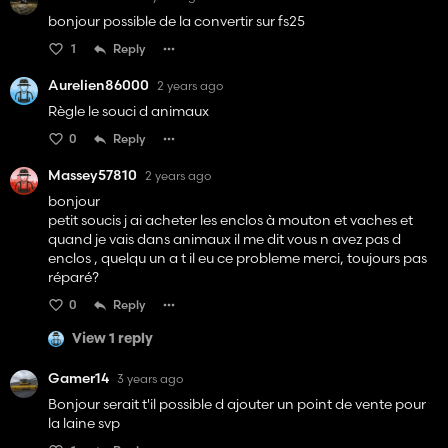
bonjour possible de la convertir sur fs25
1
Reply
Aurelien86000
2 years ago
Règle le souci d animaux
0
Reply
Massey57810
2 years ago
bonjour
petit soucis j ai acheter les enclos à mouton et vaches et
quand je vais dans animaux il me dit vous n avez pas d
enclos , quelqu un a t il eu ce probleme merci, toujours pas
réparé?
0
Reply
View 1 reply
Gamer14
3 years ago
Bonjour serait t'il possible d ajouter un point de vente pour
la laine svp