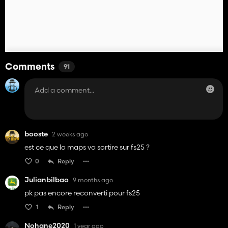
Comments
91
booste
2 weeks ago
est ce que la maps va sortire sur fs25 ?
0
Reply
Julianbilbao
9 months ago
pk pas encore reconverti pour fs25
1
Reply
Nohane2020
1 year ago