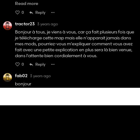
carte que ça me le fait.
Read more
Quelqu'un a t'il une solution ?
0
Reply
Merci d'avance
tractor23
3 years ago
Bonjour à tous, je viens à vous, car ça fait plusieurs fois que
je télécharge cette map mais elle n'apparait jamais dans
mes mods, pourriez-vous m'expliquer comment vous avez
fait avec une petite explication en plus sera là bien venue,
dans l'attente bien cordialement à vous.
0
Reply
fab02
3 years ago
bonjour
petit soucis j ai acheter les enclos à mouton et vaches et
quand je vais dans animaux il me dit vous n avez pas d
enclos , quelqu un a t il eu ce probleme merci
0
Reply
View 7 replies
TAZOU 171
3 years ago