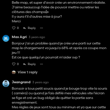
Belle map, et super d'avoir crée un environnement réaliste.
J'aime beaucoup l'idée de pouvoir mettre ou retirer les
clôtures des champs👍️
Il y aura t'il d'autres mise à jour?
Merci
0
Reply
Max Agri
3 years ago
Bonjour j'ai un problèe quand je crée une parti sur cette
map le chargement va jusqu'a 68% et après ca coupe mon
jeu !!!
Est ce que quelqu'un pourrait m'aider svp ?
0
Reply
View 1 reply
Jeangrand
3 years ago
Bonsoir a tous petit soucis quand je bouge trop vite la souris
( caméra) ou quand je fais défilé mes véhicules vite l'écran
se fige et cré un bug obligé de quitter la partie sans
enregistrement.
Mes règles de jeux sont tous au minimun et ya que sur cette