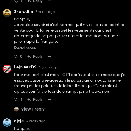
1
Reply
Skaradim
3 years ago
Bonjour,
Je voulais savoir si c'est normal qu'il n'y est pas de point de
vente pour la laine le tissu et les vêtements car c'est
dommage de ne pas pouvoir faire les moutons sur une si
jolie map a la française.
Ou alors c'est moi qui est un bug mais ça me met "aucun
Read more
point de vente disponible"
0
Reply
LejoueurDS
3 years ago
Pour ma part c'est mon TOP1 après toutes les maps que j'ai
essayer. Juste une question le pâturage a moutons je ne
trouve pas les palettes de laines il dise que C'est (plein)
après avoir fait le tour du champs je ne trouve rien.
1
Reply
View 1 reply
cjeje
3 years ago
Bonjour,