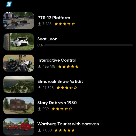
PTS-12 Platform
7 283
Seat Leon
0%
Interactive Control
453 418
Elmcreek Snow 4x Edit
47 323
Stary Dobrzyn 1980
959
Wartburg Tourist with caravan
7 050