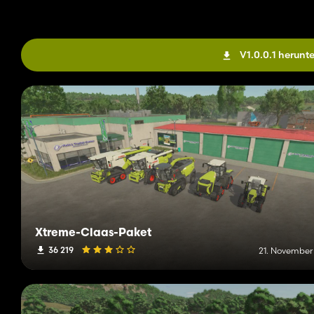
V1.0.0.1 herunt
Xtreme-Claas-Paket
36 219
21. November