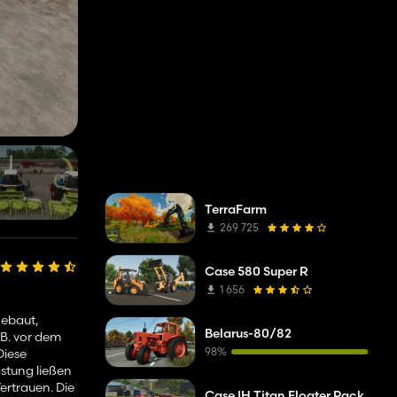
TerraFarm
269 725
Case 580 Super R
1 656
gebaut,
Belarus-80/82
B. vor dem
98%
Diese
stung ließen
ertrauen. Die
Case IH Titan Floater Pack