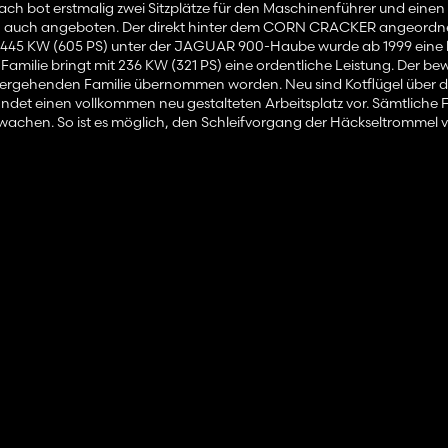
 bot erstmalig zwei Sitzplätze für den Maschinenführer und einen
nun auch angeboten. Der direkt hinter dem CORN CRACKER angeordn
t 445 KW (605 PS) unter der JAGUAR 900-Haube wurde ab 1999 eine 
Familie bringt mit 236 KW (321 PS) eine ordentliche Leistung. Der be
hergehenden Familie übernommen worden. Neu sind Kotflügel über 
ndet einen vollkommen neu gestalteten Arbeitsplatz vor. Sämtliche 
berwachen. So ist es möglich, den Schleifvorgang der Häckseltrommel
al anzustellen. Damit der JAGUAR mit den Schlepper-Transportwag
sch die Schnellfahrversion SPEEDSTAR (mit erlaubter Höchstgeschwind