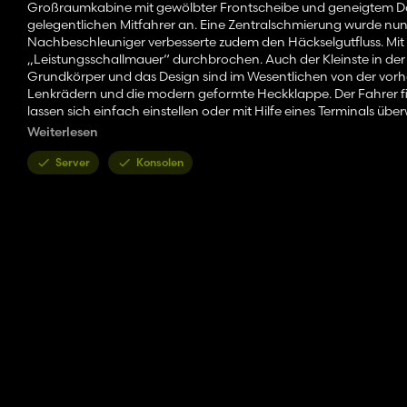
Großraumkabine mit gewölbter Frontscheibe und geneigtem Dach
gelegentlichen Mitfahrer an. Eine Zentralschmierung wurde 
Nachbeschleuniger verbesserte zudem den Häckselgutfluss. Mi
„Leistungsschallmauer“ durchbrochen. Auch der Kleinste in der 
Grundkörper und das Design sind im Wesentlichen von der vor
Lenkrädern und die modern geformte Heckklappe. Der Fahrer fi
lassen sich einfach einstellen oder mit Hilfe eines Terminals ü
Fahrerplatz aus zu regeln und auch die Gegenschneide optim
Weiterlesen
gleichzeitig beim Kunden eintrifft, liefert CLAAS jetzt auf Wun
km/h).
Server
Konsolen
Claas Jaguar 820-880
Shopkategorie: Feldhäcksler
Preis: 100.000€
Leistung: 310-481 PS
Höchstgeschwindigkeit: 25 km/h
Kapazität: 550 L
Claas Jaguar 830-900
Shopkategorie: Feldhäcksler
Preis: 140.000€
Leistung: 321-604 PS
Höchstgeschwindigkeit: 40 km/h
Kapazität: 920 L