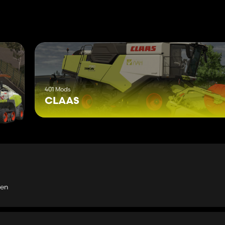
401 Mods
CLAAS
ken