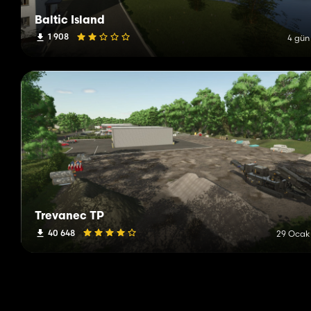
Baltic Island
1 908
4 gün
Trevanec TP
40 648
29 Ocak