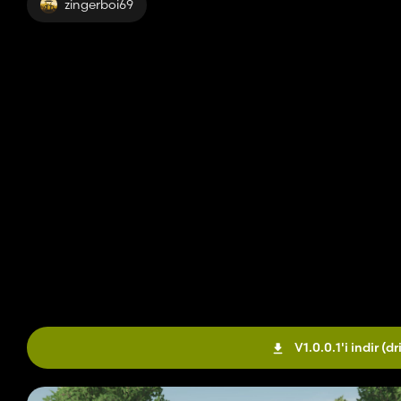
zingerboi69
V1.0.0.1'i indir
(dr