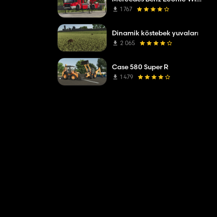
1 767
Dinamik köstebek yuvaları
2 065
Case 580 Super R
1 479