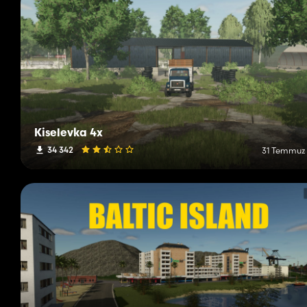
Kiselevka 4x
34 342
31 Temmuz