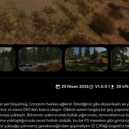
25 Nisan 2026
V1.0.0.1
20 474
yer yer büyümüş. Umarım herkes eğlenir. İstediğiniz gibi düzenleyin ve
ileriniz vs varsa DM'den bana ulaşın. Dikkat sürem başka bir şey yap
gemiye yükleyin. Rıhtımın yakınındaki kütük yığınında, römorklarınızı
 yaklaştığınızda arazi hatalı olabilir, bu bir FS meselesi gibi görünü
r yükseğe çıkmanız gerekeceğinden şüpheliyim 🙂 Çiftliği başlat'a tık