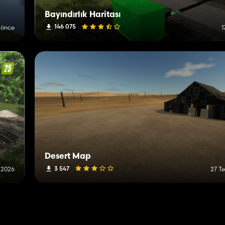
Bayındırlık Haritası
146 075
 önce
1
Desert Map
3 547
 2026
27 T