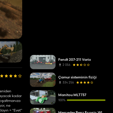
Fendt 207-211 Vario
2 056
Çamur sisteminin fiziği
334 256
 yeniden
Manitou MLT737
amayacak kadar
100%
 boşaltmanıza
yor, ne
layın = "Evet"
Mercedes Benz Econic WISS teleskopik direk platformu