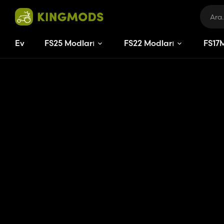
Ev
FS25 Modları
FS22 Modları
FS
17