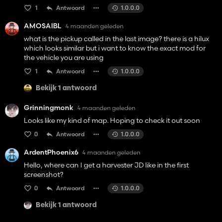
1
Antwoord
1.0.0.0
AMOSAIBL
4 maanden geleden
what is the pickup called in the last image? there is a hilux
which looks similar but i want to know the exact mod for
the vehicle you are using
1
Antwoord
1.0.0.0
Bekijk 1 antwoord
Grinningmonk
4 maanden geleden
Looks like my kind of map. Hoping to check it out soon
0
Antwoord
1.0.0.0
ArdentPhoenix6
4 maanden geleden
Hello, where can I get a harvester JD like in the first
screenshot?
0
Antwoord
1.0.0.0
Bekijk 1 antwoord