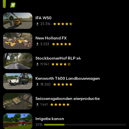
IFA W50
23 316
New Holland FX
3 233
StockbornerHof RLP x4
11 941
Kenworth T600 Landbouwwagen
18 260
Seizoensgebonden eierproductie
1 441
Irrigatie kanon
25%