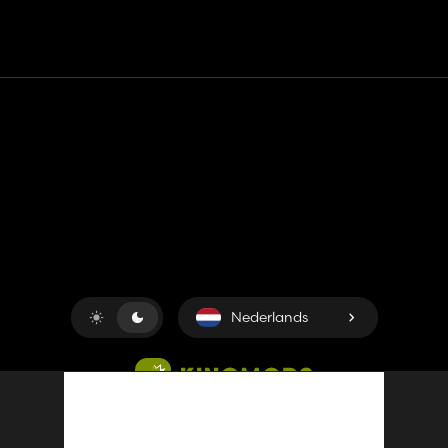
Contact
Hulp
Servicevoorwaarden
Privacybeleid
Beheer cookies
Nederlands
Copyright © 2018-2026
King UP SAS
. Alle rechten
voorbehouden.