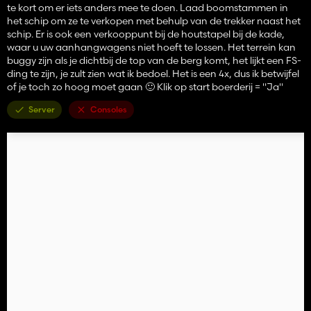
te kort om er iets anders mee te doen. Laad boomstammen in
het schip om ze te verkopen met behulp van de trekker naast het
schip. Er is ook een verkooppunt bij de houtstapel bij de kade,
waar u uw aanhangwagens niet hoeft te lossen. Het terrein kan
buggy zijn als je dichtbij de top van de berg komt, het lijkt een FS-
ding te zijn, je zult zien wat ik bedoel. Het is een 4x, dus ik betwijfel
of je toch zo hoog moet gaan 🙂 Klik op start boerderij = "Ja"
Server
Consoles