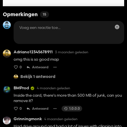
Opmerkingen
15
Adriano12345678911
3 maanden geleden
omg this is so good map
0
Antwoord
Bekijk 1 antwoord
BMProd
4 maanden geleden
Inside the card, there's more than 500 MB of junk, can you
remove it?
0
Antwoord
1.0.0.0
Grinningmonk
4 maanden geleden
Had drive around and had a lot of issues with clipping into