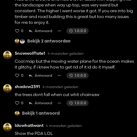
the landscape when way up top, was very weird but
consistent. The higher I went worse it got. If you are into big
timber and road building this is great but too many issues
for me to enjoy it.
0
Antwoord
1.0.0.0
Bekijk 2 antwoorden
Snowwolf1ate1
4 maanden geleden
Cool map but the moving water plane for the ocean makes
it glitchy, if i knew how to get rid of it id do it myself.
0
Antwoord
1.0.0.0
shadow2391
4 maanden geleden
the trees dont fall when cut whit chainsaw
0
Antwoord
1.0.0.0
Bekijk 1 antwoord
IdowhatIwant
4 maanden geleden
Show the PDA LOL