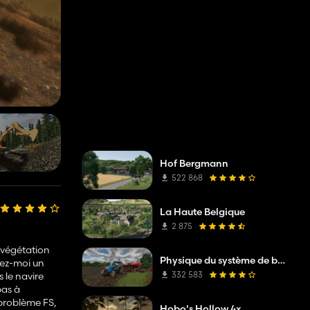
Hof Bergmann
522 868
La Haute Belgique
2 875
a végétation
Physique du système de boue
yez-moi un
332 583
 le navire
pas à
problème FS,
Hobo's Hollow 4x