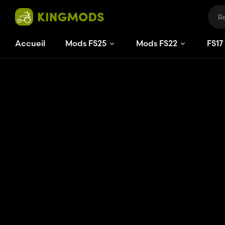
Accueil
Mods FS25
Mods FS22
FS
17