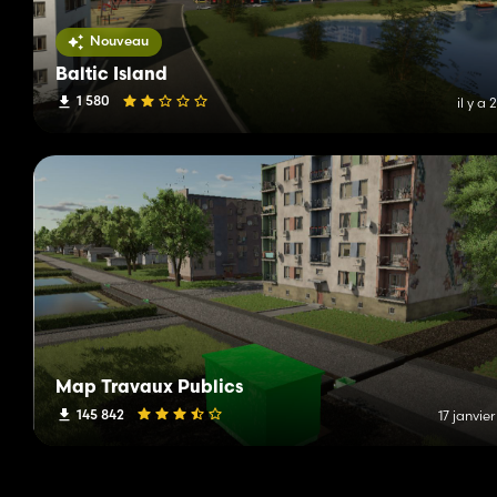
Nouveau
Baltic Island
1 580
il y a 
Map Travaux Publics
145 842
17 janvie