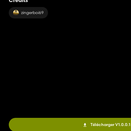
Crédits
zingerboi69
Télécharger V1.0.0.1