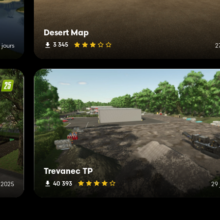
Desert Map
3 345
2 jours
2
Trevanec TP
40 393
r 2025
29 