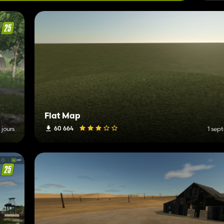
Flat Map
60 664
6 jours
1 sep