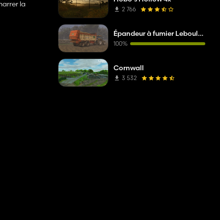
marrer la
2 766
Épandeur à fumier Leboulch
100%
Cornwall
3 532