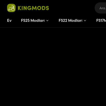
Ev
FS25 Modları
FS22 Modları
FS
17