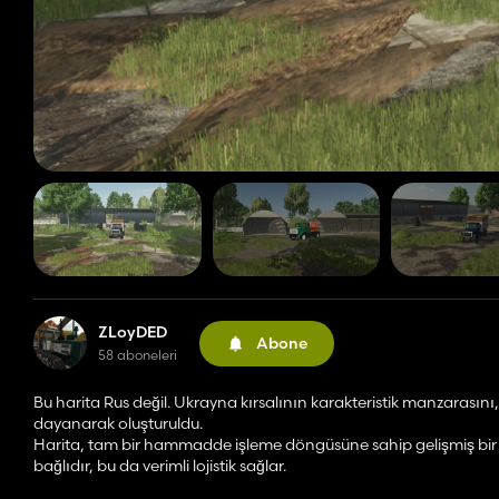
ZLoyDED
Abone
58 aboneleri
Bu harita Rus değil. Ukrayna kırsalının karakteristik manzarasını
dayanarak oluşturuldu.
Harita, tam bir hammadde işleme döngüsüne sahip gelişmiş bir üre
bağlıdır, bu da verimli lojistik sağlar.