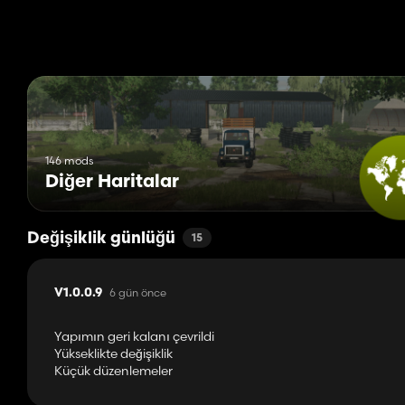
⛏ Taş ocağı
Haritada dökme malzemeleri çıkarmanıza ve taşımanıza olanak t
🚜 Traktör tabanı
Tarım arazisinin yanında, hızlı bir şekilde çalışmaya başlamanıza
🌲 Ormancılık
146 mods
Diğer Haritalar
Değişiklik günlüğü
15
6 gün önce
V1.0.0.9
Yapımın geri kalanı çevrildi
Yükseklikte değişiklik
Küçük düzenlemeler