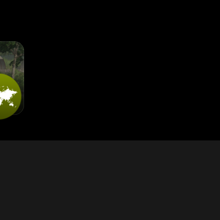
anıyan bir taş ocağı var.
 olanak tanıyan kullanışlı bir başlangıç ​​traktör tabanı bulunmaktadı