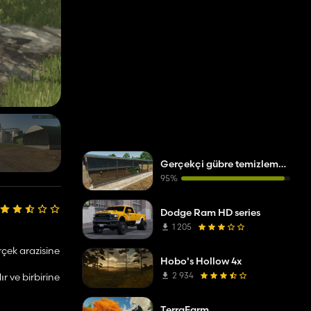
Gerçekçi gübre temizleme sistemi
95%
Dodge Ram HD series
1 205
rçek arazisine
Hobo's Hollow 4x
2 934
r ve birbirine
TerraFarm