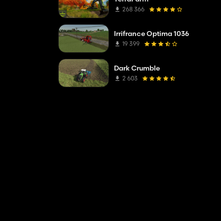
268 366
Irrifrance Optima 1036
19 399
Dark Crumble
2 603