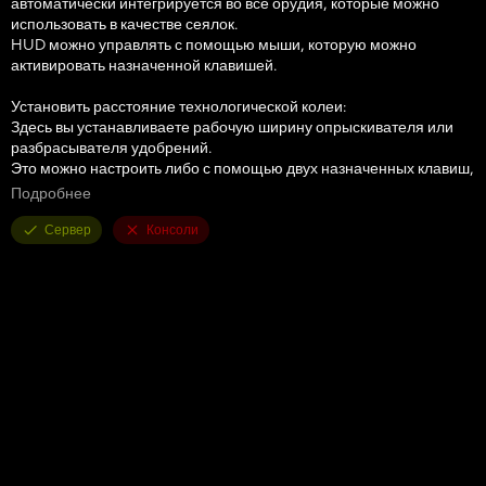
автоматически интегрируется во все орудия, которые можно
использовать в качестве сеялок.
HUD можно управлять с помощью мыши, которую можно
активировать назначенной клавишей.
Установить расстояние технологической колеи:
Здесь вы устанавливаете рабочую ширину опрыскивателя или
разбрасывателя удобрений.
Это можно настроить либо с помощью двух назначенных клавиш,
либо с помощью кнопок «плюс» и «минус» мыши.
Подробнее
Ритм:
Сервер
Консоли
Здесь вы можете увидеть количество проходов, необходимое для
одной ширины захвата опрыскивателя или разбрасывателя
удобрений.
В полуавтоматическом режиме текущий проход можно
регулировать с помощью + и – при необходимости.
Здесь я имею в виду страницы помощи, которые теперь
доступны в игре в меню ESC.
Полупроход следует выполнять только со второго прохода.
Если вы используете GPS и требуется полупроход, это должно
выглядеть так:
Первый проход нормальный. Начиная со второго прохода, в
меню GPS установите смещение в половину рабочей ширины.