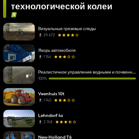
технологической колеи
Визуальные грязевые следы
29 672
Якорь автомобиля
1 156
Реалистичное управление водными и почвенными ресурсами
100%
Veenhuis 10t
1 140
Lehndorf 4x
2 748
New Holland T6