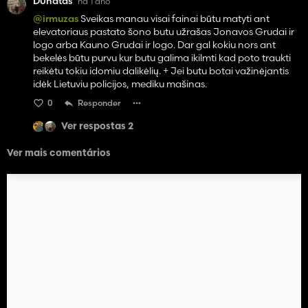
D0natas
há 1 ano
@irmuzas
Sveikas manau visai fainai būtu matyti ant
elevatoriaus pastato šono butu užrašas Jonavos Grudai ir
logo arba Kauno Grudai ir logo. Dar gal kokiu nors ant
bekelės būtu purvu kur butu galima ikilmti kad poto traukti
reikėtu tokiu idomiu dalikėlių. + Jei butu botai važinėjantis
idėk Lietuviu policijos, mediku mašinas.
0
Responder
Ver respostas 2
Ver mais comentários