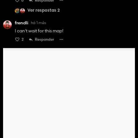
0
Responder
Ver respostas 2
frendli
há 1 mês
I can't wait for this map!
2
Responder