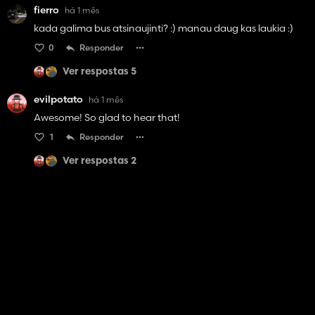
fierro
há 1 mês
kada galima bus atsinaujinti? :) manau daug kas laukia :)
0
Responder
Ver respostas 5
evilpotato
há 1 mês
Awesome! So glad to hear that!
1
Responder
Ver respostas 2