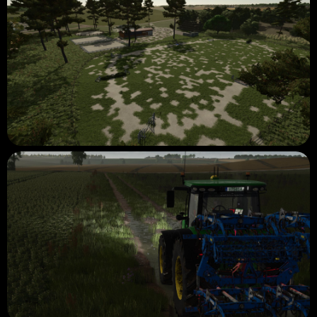
✅️-Adicionado limite do mapa.
✅️- Veículos AI personalizados.
✅️-Estradas reformuladas, agora todas as estradas estão com
poças.
✅️-Algumas estradas de terra ao redor dos campos agora
possuem locais de lama, quando chove a água fica visível.
✅️-Adicionados alguns pontos de venda e estações de compra
(haverá mais).
✅️- Foram adicionados alguns estábulos de animais (haverá
vacas, porcos, galinhas, ovelhas, cavalos).
Coisas que faltam fazer:
⏳️- No momento estou trabalhando com os placeables
adicionando-os ao mapa e configurando-os.
⏳️- Colocação de objetos animados.
⏳️- Testando o mapa e seu comportamento.
🏁🏁 O próximo lançamento será o lançamento do mapa
completo, então pode levar algum tempo, porque em versões
anteriores aprendi que a pressa para o lançamento não é
opcional. 😃