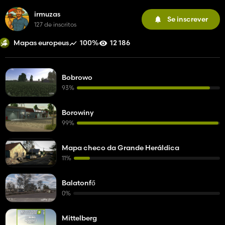
irmuzas
Se inscrever
127 de inscritos
100%
12 186
Mapas europeus
Bobrowo
93%
Borowiny
99%
Mapa checo da Grande Heráldica
11%
Balatonfő
0%
Mittelberg