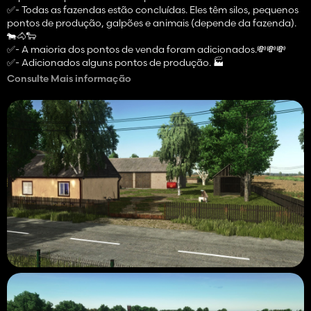
✅️- Todas as fazendas estão concluídas. Eles têm silos, pequenos
pontos de produção, galpões e animais (depende da fazenda).
🐄🐴🐑
✅️- A maioria dos pontos de venda foram adicionados.💸💸💸
✅️- Adicionados alguns pontos de produção. 🏭️
✅️- Edifícios personalizados com gatilhos e outras coisas agora
Consulte Mais informação
foram totalmente corrigidos.🏫
✅️- Dividiu alguns campos em campos menores.🗺️
✅️- Corrigidos problemas de agricultura de precisão.🔎
✅️- Paredes invisíveis fixas.🚧
✅️- Mais mudanças visuais adicionadas em alguns lugares.👻
Dito isso posso dizer que o mapa está chegando ao fim do
desenvolvimento, no momento em que está sendo testado e
ajustado vai demorar dependendo dos erros que irão ocorrer
durante o teste. 😉