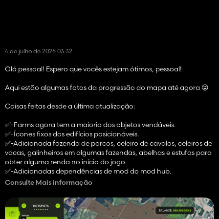
4 de julho de 2026 03:32
Olá pessoal! Espero que vocês estejam ótimos, pessoal!
Aqui estão algumas fotos da progressão do mapa até agora 😜
Coisas feitas desde a última atualização:
✅️-Farms agora tem a maioria dos objetos vendáveis.
✅️-Ícones fixos dos edifícios posicionáveis.
✅️-Adicionada fazenda de porcos, celeiro de cavalos, celeiros de
vacas, galinheiros em algumas fazendas, abelhas e estufas para
obter alguma renda no início do jogo.
✅️-Adicionadas dependências de mod do mod hub.
✅️-Mudou o próprio treinamento, agora parece mais parecido
Consulte Mais informação
com o da Lituânia.
✅️- Ajustamos mais árvores ao redor dos campos, algumas
estavam muito longe nos campos.
✅️- Removidas colisões de postes de energia nos campos para