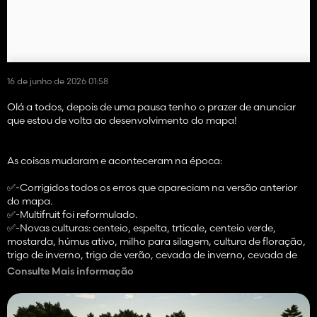
16 de junho de 2026 01:58
Olá a todos, depois de uma pausa tenho o prazer de anunciar
que estou de volta ao desenvolvimento do mapa!
As coisas mudaram e aconteceram na época:
✅️-Corrigidos todos os erros que apareciam na versão anterior
do mapa.
✅️-Multifruit foi reformulado.
✅️-Novas culturas: centeio, espelta, trticale, centeio verde,
mostarda, húmus ativo, milho para silagem, cultura de floração,
trigo de inverno, trigo de verão, cevada de inverno, cevada de
verão, alfafa, trevo.
Consulte Mais informação
✅️-Nova folhagem e tintas de solo adicionadas.
✅️-Adicionada destruição de restolho.
✅️-Adicionado trem visual para mais imersão.