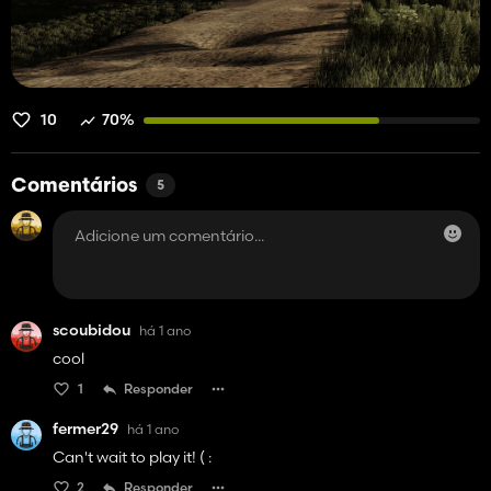
10
70%
Comentários
5
scoubidou
há 1 ano
cool
1
Responder
fermer29
há 1 ano
Can't wait to play it! ( :
2
Responder