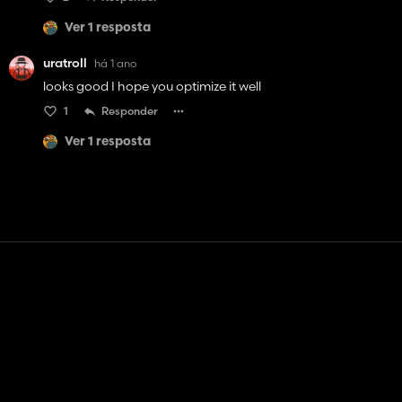
Ver 1 resposta
uratroll
há 1 ano
looks good I hope you optimize it well
1
Responder
Ver 1 resposta
Contato
Ajuda
Termos de serviço
Política de Privacidade
Gerenciar cookies