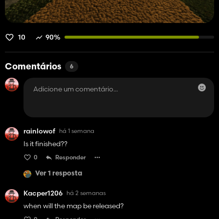
10
90%
Comentários
6
rainlowof
há 1 semana
Is it finished??
0
Responder
Ver 1 resposta
Kacper1206
há 2 semanas
when will the map be released?