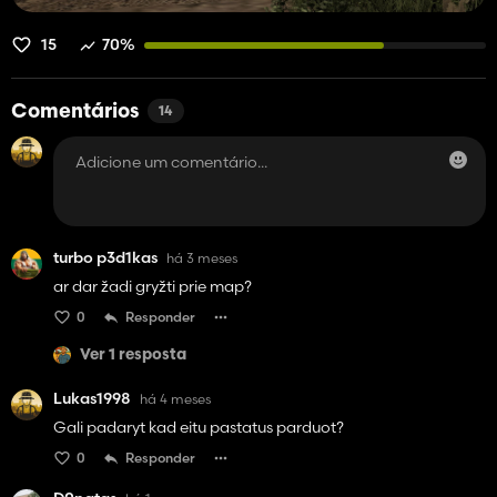
15
70%
Comentários
14
turbo p3d1kas
há 3 meses
ar dar žadi gryžti prie map?
0
Responder
Ver 1 resposta
Lukas1998
há 4 meses
Gali padaryt kad eitu pastatus parduot?
0
Responder