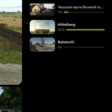
Чешская карта Великой геральдики
11%
Mittelberg
100%
Balatonfő
0%