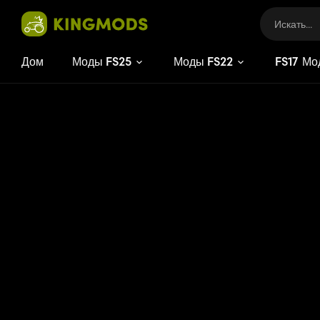
Дом
Моды FS25
Моды FS22
FS
17
Мо