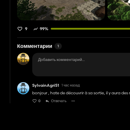
9
99%
Комментарии
1
SylvainAgri51
1 час назад
bonjour , hate de découvrir à sa sortie, il y aura des 
0
Отвечать