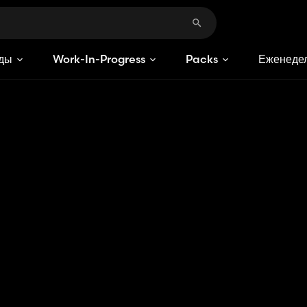
ды
Work-In-Progress
Packs
Еженедел