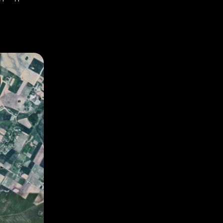
ться🤪)
та покрыта
ений🧱)
изни🏢).