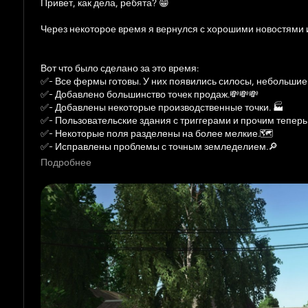
Привет, как дела, ребята? 😁
Через некоторое время я вернулся с хорошими новостями
Вот что было сделано за это время:
✅️- Все фермы готовы. У них появились силосы, небольшие 
✅️- Добавлено большинство точек продаж.💸💸💸
✅️- Добавлены некоторые производственные точки. 🏭️
✅️- Пользовательские здания с триггерами и прочим тепер
✅️- Некоторые поля разделены на более мелкие.🗺️
✅️- Исправлены проблемы с точным земледелием.🔎
✅️- Исправлены невидимые стены.🚧
Подробнее
✅️- В некоторых местах добавлено больше визуальных изм
С учетом вышесказанного могу сказать, что разработка кар
займет время, зависит от ошибок, которые возникнут при т