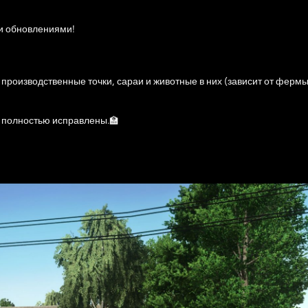
 и обновлениями!
производственные точки, сараи и животные в них (зависит от фермы)
ь полностью исправлены.🏫
енений.👻
ты подходит к концу, на данный момент она тестируется и корректиру
естировании. 😉