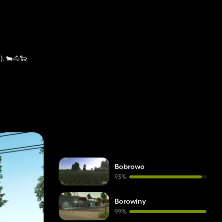
. 🐄🐴🐑
ется, это
Bobrowo
93%
Borowiny
99%