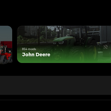
854 mods
John Deere