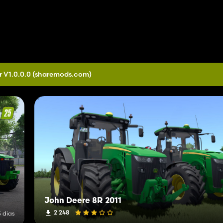
r V1.0.0.0
(sharemods.com)
John Deere 8R 2011
2 248
3 dias