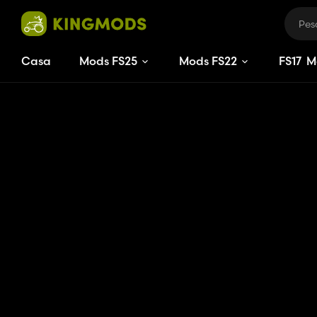
Casa
Mods FS25
Mods FS22
FS
17
M