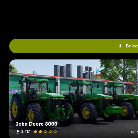
Baixa
John Deere 8000
2 417
há 