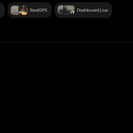
g
RealGPS
Dashboard Live