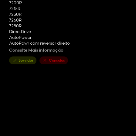
7200R
7215R
7230R
7260R
7280R
DirectDrive
AutoPower
AutoPowr com reversor direito
Transmissões totalmente animadas
Consulte Mais informação
Marcas de pneus
Trelleborg
Servidor
Consoles
Mitas
Guia Michelin
continental
BKT
Vredestein
Configurações de roda
Padrão
Largo
Largo+
Com pesos de roda
Com Pesos de Roda+
Rodas traseiras duplas
Rodas Gêmeas