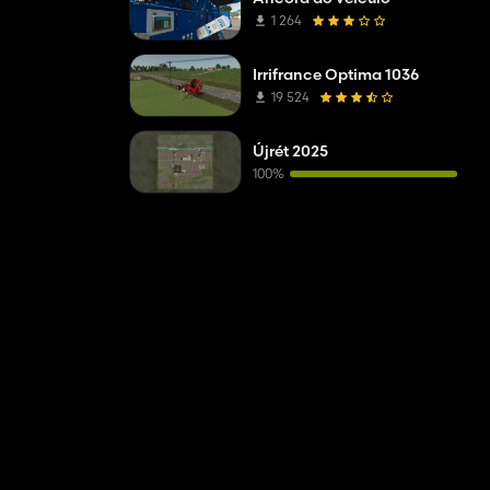
1 264
Irrifrance Optima 1036
19 524
Újrét 2025
100%