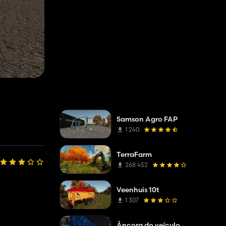
Samson Agro FAP
1 240
TerraFarm
268 452
Veenhuis 10t
1 307
Âncora do veículo