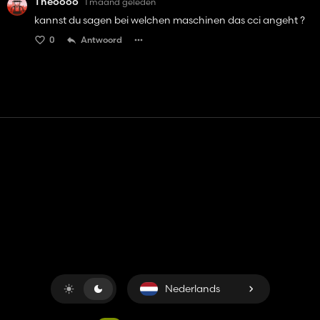
Theoooo
1 maand geleden
kannst du sagen bei welchen maschinen das cci angeht ?
0
Antwoord
Contact
Hulp
Servicevoorwaarden
Privacybeleid
Beheer cookies
Nederlands