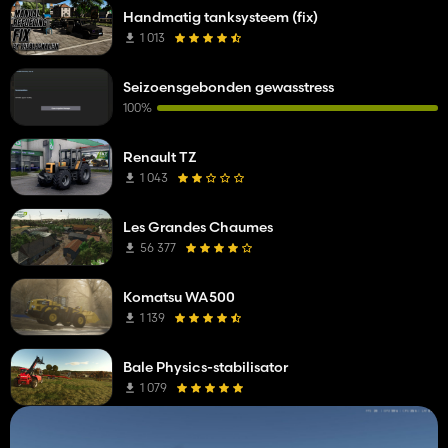
Handmatig tanksysteem (fix)
1 013
Seizoensgebonden gewasstress
100%
Renault TZ
1 043
Les Grandes Chaumes
56 377
Komatsu WA500
1 139
Bale Physics-stabilisator
1 079