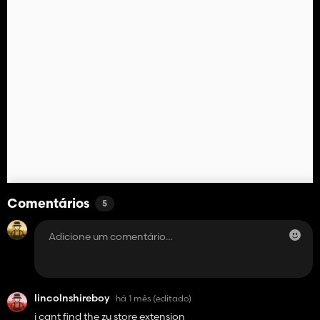
Comentários
5
lincolnshireboy
há 1 mês
(editado)
i cant find the zu store extension