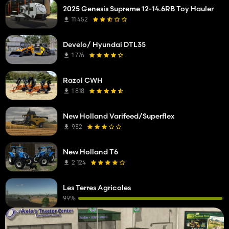
2025 Genesis Supreme 12-14.6RB Toy Hauler
11 452
Develo/ Hyundai DTL35
1 776
Razol CWH
1 818
New Holland Varifeed/Superflex
932
New Holland T6
2 124
Les Terres Agricoles
99%