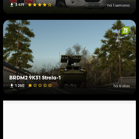
3 419
há 1 semana
BRDM2 9K31 Strela-1
1 260
há 6 dias