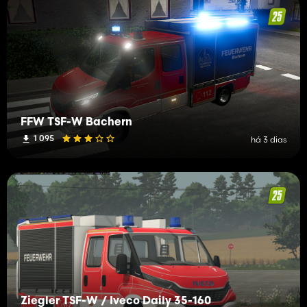
FFW TSF-W Bachern
1 095
há 3 dias
Ziegler TSF-W / Iveco Daily 35-160