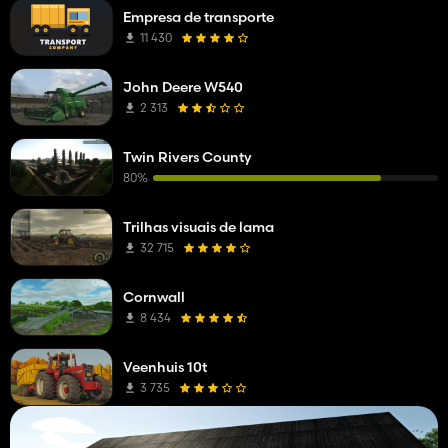
Empresa de transporte
11 430
John Deere W540
2 313
Twin Rivers County
80%
Trilhas visuais de lama
32 715
Cornwall
8 434
Veenhuis 10t
3 735