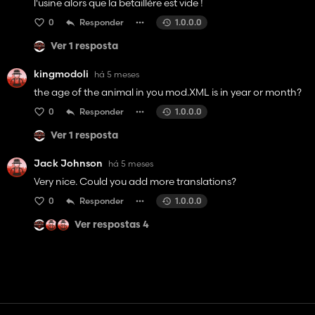
l'usine alors que la betaillére est vide !
0
Responder
1.0.0.0
Ver 1 resposta
kingmodoli
há 5 meses
the age of the animal in you mod.XML is in year or month?
0
Responder
1.0.0.0
Ver 1 resposta
Jack Johnson
há 5 meses
Very nice. Could you add more translations?
0
Responder
1.0.0.0
Ver respostas 4