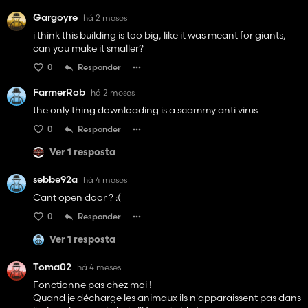
Gargoyre
há 2 meses
i think this building is too big, like it was meant for giants,
can you make it smaller?
0
Responder
FarmerRob
há 2 meses
the only thing downloading is a scammy anti virus
0
Responder
Ver 1 resposta
sebbe92a
há 4 meses
Cant open door ? :(
0
Responder
Ver 1 resposta
Toma02
há 4 meses
Fonctionne pas chez moi !
Quand je décharge les animaux ils n'apparaissent pas dans