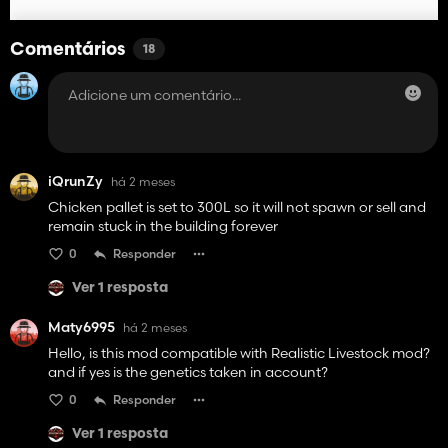
Comentários
18
iQrunZy
há 2 meses
Chicken pallet is set to 300L so it will not spawn or sell and
remain stuck in the building forever
0
Responder
Ver 1 resposta
Maty6995
há 2 meses
Hello, is this mod compatible with Realistic Livestock mod?
and if yes is the genetics taken in account?
0
Responder
Ver 1 resposta