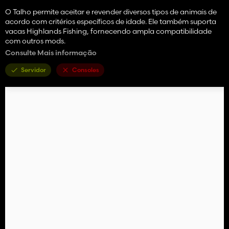
O Talho permite aceitar e revender diversos tipos de animais de
acordo com critérios específicos de idade. Ele também suporta
vacas Highlands Fishing, fornecendo ampla compatibilidade
com outros mods.
Consulte Mais informação
É um edifício ideal para otimizar a gestão do seu gado e
rentabilizar os seus animais adultos.
Servidor
Consoles
💰 Informações gerais
Preço de compra: 200.000€
Custo de manutenção: 100€/dia
O açougue aceita os seguintes animais com faixas etárias
específicas:
Animal Idade mínima Idade máxima
🐖 Porco (PIG) 6 meses 60 meses
🐄 Vaca (VACA) 12 meses 60 meses
🐔 Galinha (FRANGO) 6 meses 60 meses
🐑 Ovelha (OVELHA) 14 meses 60 meses