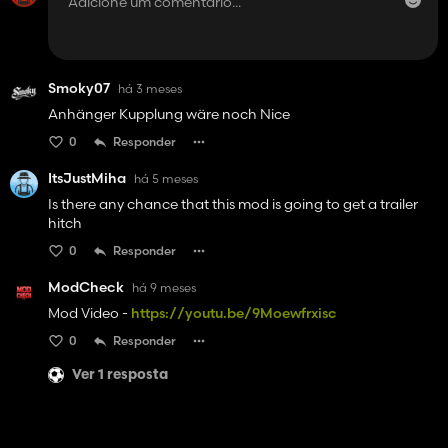
Smoky07
há 3 meses
Anhänger Kupplung wäre noch Nice
0
Responder
ItsJustMiha
há 5 meses
Is there any chance that this mod is going to get a trailer
hitch
0
Responder
ModCheck
há 9 meses
Mod Video -
https://youtu.be/9Moewfrxisc
0
Responder
Ver 1 resposta