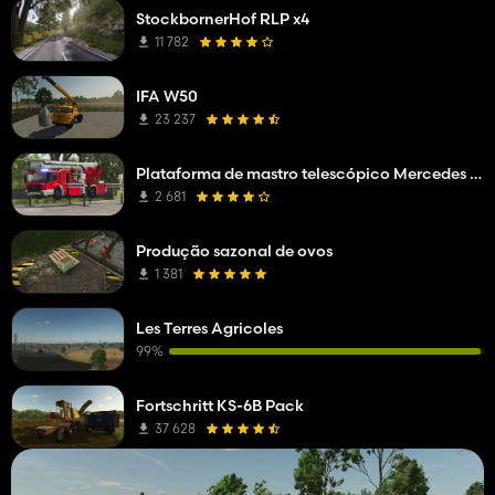
StockbornerHof RLP x4
11 782
IFA W50
23 237
Plataforma de mastro telescópico Mercedes Benz Econic WISS
2 681
Produção sazonal de ovos
1 381
Les Terres Agricoles
99%
Fortschritt KS-6B Pack
37 628