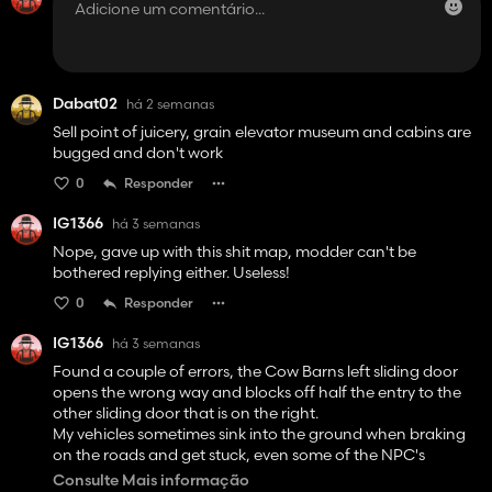
Dabat02
há 2 semanas
Sell point of juicery, grain elevator museum and cabins are
bugged and don't work
0
Responder
IG1366
há 3 semanas
Nope, gave up with this shit map, modder can't be
bothered replying either. Useless!
0
Responder
IG1366
há 3 semanas
Found a couple of errors, the Cow Barns left sliding door
opens the wrong way and blocks off half the entry to the
other sliding door that is on the right.
My vehicles sometimes sink into the ground when braking
on the roads and get stuck, even some of the NPC's
walking around are sunken ankle deep into the ground.
Consulte Mais informação