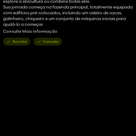
explore a silvicultura ou combine todas elas.
Sua jornada começa na fazenda principal, totalmente equipada
com edifícios pré-colocados, incluindo um celeiro de vacas,
galinheiro, chiqueiro e um conjunto de máquinas iniciais para
ajudá-lo a começar.
Consulte Mais informação
Os principais recursos incluem:
-30 campos em vários tamanhos, de pequeno a grande porte
Servidor
Consoles
-2 locais florestais disponíveis para exploração madeireira
-A planta de biogás processa silagem em digerido e produz gás
metano – um recurso valioso que pode ser coletado e vendido
com fins lucrativos
-Tráfego e pedestres melhoram o realismo do mapa
-Múltiplas texturas de terreno pintáveis ​​para paisagismo
detalhado
-Calendário de semeadura personalizado para soja e trigo
incluído no plano de crescimento sazonal
-Concessionária Case IH local disponível para compra, venda
ou personalização de máquinas e equipamentos
-A alfafa está disponível no mapa e pode ser usada como grama
– para cortar, enfardar, alimentar ou produzir silagem
-A soja produz palha utilizável após a colheita, que pode ser
coletada e usada como palha normal
-Duas fazendas estão disponíveis: a fazenda principal possui um