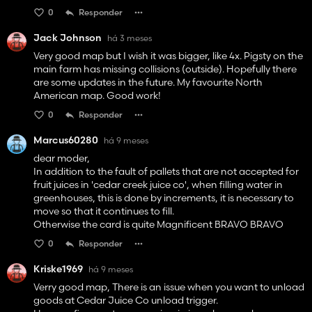
There's a large strip of area on the east side of the map
0
Responder
that is restricted, the restriction intrudes through the cow
field and along the roadside of that part of the map. I am
Jack Johnson
há 3 meses
unable to place or build anything there even though I own
the land.
Very good map but I wish it was bigger, like 4x. Pigsty on the
main farm has missing collisions (outside). Hopefully there
are some updates in the future. My favourite North
American map. Good work!
0
Responder
Marcus60280
há 9 meses
dear moder,
In addition to the fault of pallets that are not accepted for
fruit juices in 'cedar creek juice co', when filling water in
greenhouses, this is done by increments, it is necessary to
move so that it continues to fill.
Otherwise the card is quite Magnificent BRAVO BRAVO
0
Responder
Kriske1969
há 9 meses
Verry good map, There is an issue when you want to unload
goods at Cedar Juice Co unload trigger.