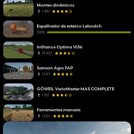
Montes dinâmicos
1 100
Espalhador de esterco Leboulch
100%
Irrifrance Optima 1036
19 927
Samson Agro FAP
1 597
GÖWEIL VarioMaster MAS COMPLETE
1 107
Ferramentas manuais
1 524