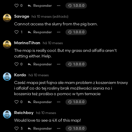
0
Responder
1.0.0.0
Savage
há 10 meses
(editado)
Cannot access the slurry from the pig barn.
1
Responder
1.0.0.0
MarinaTihan
há 10 meses
The map is really cool. But my grass and alfalfa aren't
cutting either. Help.
0
Responder
1.0.0.0
Kordo
há 10 meses
Cześć mapa jest fajna ale mam problem z koszeniem trawy
i alfalaf co do tej rosliny brak możliwości siania no i
koszenia też prośba o pomoc w tym temacie
0
Responder
1.0.0.0
Reichboy
há 10 meses
Would love to see a 4X of this map!
3
Responder
1.0.0.0