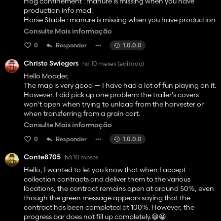
Hog confinement : manure is missing when you have
production info mod.
Horse Stable : manure is missing when you have production
info mod.
Consulte Mais informação
Bakery : Unload goods trigger is almost unreachable when
0
Responder
1.0.0.0
you use autodrive.
Maybe you can fix this on the next update?
Christo Swiegers
há 10 meses
(editado)
Hello Modder,
The map is very good — I have had a lot of fun playing on it.
However, I did pick up one problem: the trailer's covers
won't open when trying to unload from the harvester or
when transferring from a grain cart.
The setting for pressing N or Z is missing.
Consulte Mais informação
Can you maby fix it
0
Responder
1.0.0.0
Conte8705
há 10 meses
Hello, I wanted to let you know that when I accept
collection contracts and deliver them to the various
locations, the contract remains open at around 50%, even
though the green message appears saying that the
contract has been completed at 100%. However, the
progress bar does not fill up completely.😀😀