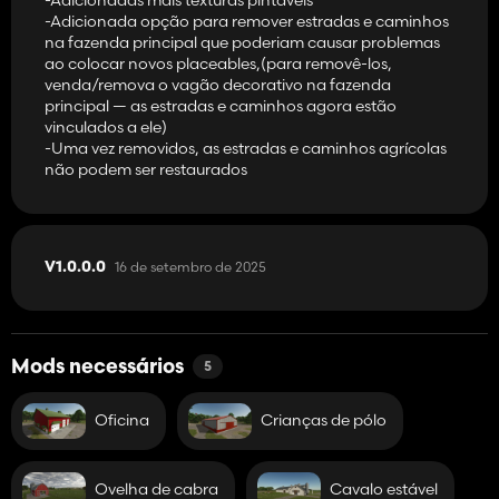
engarrafado
-Adicionada opção para remover estradas e caminhos
-Water Mill transforma todos os cereais em farinha, incluindo
na fazenda principal que poderiam causar problemas
trigo, cevada, aveia, sorgo e arroz. Também processa milho em
ao colocar novos placeables,(para removê-los,
farinha de milho e milho seco em farinha de milho fina
venda/remova o vagão decorativo na fazenda
-Dairy se expande com novos produtos, incluindo leite
principal — as estradas e caminhos agora estão
condensado, iogurte de morango, iogurte de mirtilo, creme, kefir
vinculados a ele)
e leite com chocolate
-Uma vez removidos, as estradas e caminhos agrícolas
-A estufa cultiva frutas e vegetais como laranjas, limões, maçãs,
não podem ser restaurados
mirtilos, abóboras, alho e muito mais
-Moinho de óleo
- Alfaiataria
-Carpinteiro
-A serraria produz lenha usada para abastecer o processo de
16 de setembro de 2025
V1.0.0.0
produção do xarope de bordo, mas também pode ser vendida
no posto de venda local
-O Secador de Grãos permite que os grãos sejam secos antes do
armazenamento ou venda
-O fermentador processa grama, palha e alfafa em silagem e
Mods necessários
5
digerido
Oficina
Crianças de pólo
As estações de venda incluem:
-Grain Sell Point aceita grãos padrão
-Jackson Farm oferece outro local para venda de grãos
-Supermercado aceita diversos produtos alimentícios e
Ovelha de cabra
Cavalo estável