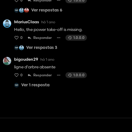
0
Responder
1.0.0.0
Ver respostas 6
MariusClaas
há 1 ano
Hello, the power take-off is missing.
0
Responder
1.0.0.0
Ver respostas 3
bigouden29
há 1 ano
ligne d'arbre absente
0
Responder
1.0.0.0
Ver 1 resposta