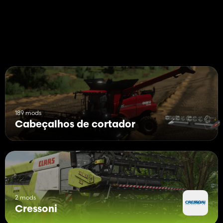
Cressoni CRX 7.20 SojaFlex
Preço: 65.000$
Velocidade de trabalho: 10 km/h
Largura de trabalho: 7,2 metros
189 mods
Cabeçalhos de cortador
2 mods
Cressoni