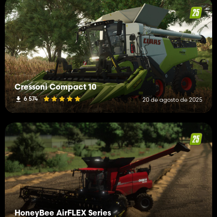
Cressoni Compact 10
6 574
20 de agosto de 2025
HoneyBee AirFLEX Series