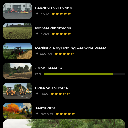
Fendt 207-211 Vario
2 302
Montes dinâmicos
2 248
Realistic RayTracing Reshade Preset
445 921
John Deere S7
85%
Case 580 Super R
1 645
TerraFarm
269 698