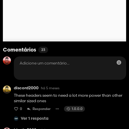
Comentários
23
discord2000
há 5 meses
These headers seem to need a lot more power than other
similar sized ones
0
Responder
1.0.0.0
Ver 1 resposta