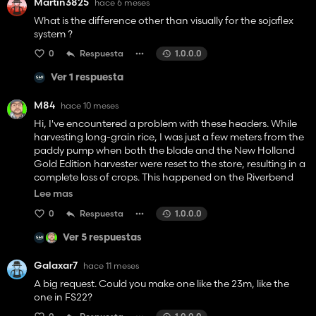
Martin3825
hace 6 meses
What is the difference other than visually for the sojaflex
system ?
0
Respuesta
1.0.0.0
Ver 1 respuesta
M84
hace 10 meses
Hi, I've encountered a problem with these headers. While
harvesting long-grain rice, I was just a few meters from the
paddy pump when both the blade and the New Holland
Gold Edition harvester were reset to the store, resulting in a
complete loss of crops. This happened on the Riverbend
Springs map. I had the same problem at the end of a barley
Lee mas
field on the Hagenstedt map. I was also just a few meters
0
Respuesta
1.0.0.0
from the trailer before the reset, but luckily I only had 2,000
liters. I've obviously tried other headers, both in-game and
Ver 5 respuestas
modded, but I haven't encountered this problem.
Galaxar7
hace 11 meses
A big request. Could you make one like the 23m, like the
one in FS22?