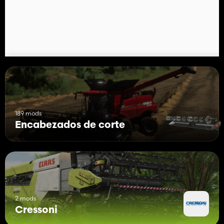
Cressoni CRX 7.20 SojaFlex
Precio: 65.000$
Velocidad de trabajo: 10 kilómetros por hora
Ancho de trabajo: 7,2 metros
189 mods
Encabezados de corte
2 mods
Cressoni