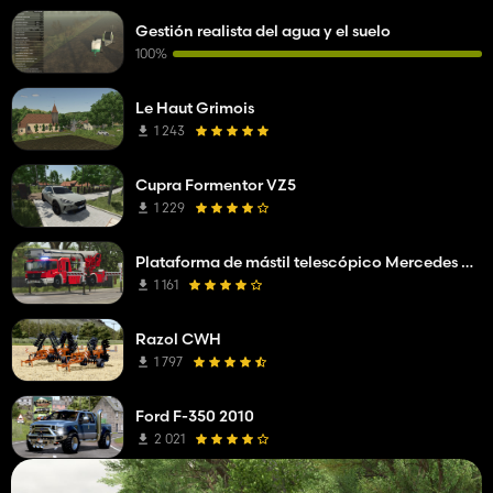
Gestión realista del agua y el suelo
100%
Le Haut Grimois
1 243
Cupra Formentor VZ5
1 229
Plataforma de mástil telescópico Mercedes Benz Econic WISS
1 161
Razol CWH
1 797
Ford F-350 2010
2 021