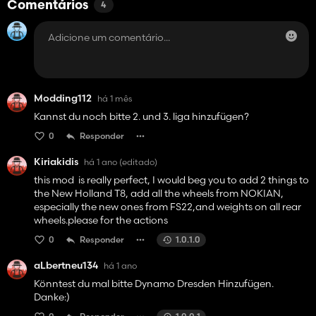
Comentários
4
Modding112
há 1 mês
Kannst du noch bitte 2. und 3. liga hinzufügen?
0
Responder
Kiriakidis
há 1 ano
(editado)
this mod is really perfect, I would beg you to add 2 things to
the New Holland T8, add all the wheels from NOKIAN,
especially the new ones from FS22,and weights on all rear
wheels.please for the actions
0
Responder
1.0.1.0
aLbertneu134
há 1 ano
Könntest du mal bitte Dynamo Dresden Hinzufügen.
Danke:)