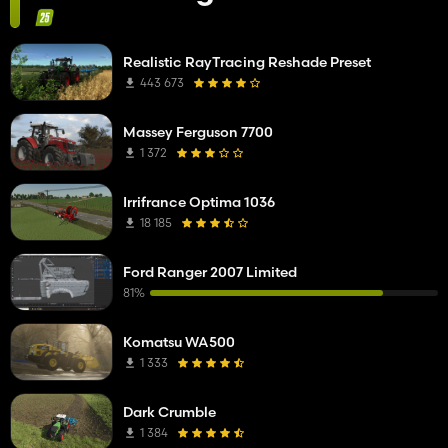
Realistic RayTracing Reshade Preset
443 673
Massey Ferguson 7700
1 372
Irrifrance Optima 1036
18 185
Ford Ranger 2007 Limited
81%
Komatsu WA500
1 333
Dark Crumble
1 384