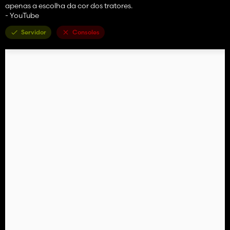
apenas a escolha da cor dos tratores.
- YouTube
Servidor
Consoles