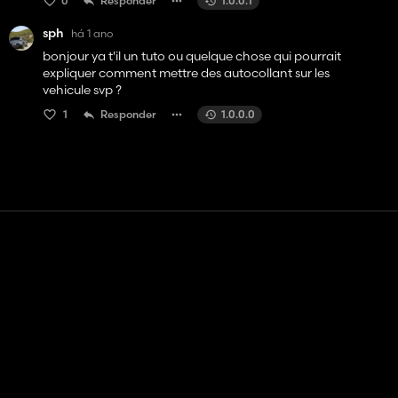
0
Responder
1.0.0.1
sph
há 1 ano
bonjour ya t'il un tuto ou quelque chose qui pourrait
expliquer comment mettre des autocollant sur les
vehicule svp ?
1
Responder
1.0.0.0
Contato
Ajuda
Termos de serviço
Política de Privacidade
Gerenciar cookies