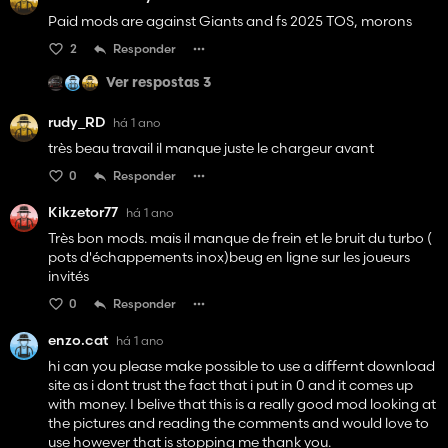
Paid mods are against Giants and fs 2025 TOS, morons
2
Responder
Ver respostas 3
rudy_RD
há 1 ano
très beau travail il manque juste le chargeur avant
0
Responder
Kikzetor77
há 1 ano
Très bon mods. mais il manque de frein et le bruit du turbo (
pots d'échappements inox)beug en ligne sur les joueurs
invités
0
Responder
enzo.cat
há 1 ano
hi can you please make possible to use a differnt download
site as i dont trust the fact that i put in 0 and it comes up
with money. I belive that this is a really good mod looking at
the pictures and reading the comments and would love to
use however that is stopping me thank you.