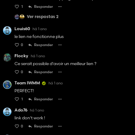
1
Responder
Ver respostas 2
Louis60
há 1 ano
le lien ne fonctionne plus
0
Responder
Flocky
há 1 ano
Ce serait possible d'avoir un meilleur lien ?
0
Responder
Team IWMM
há 1 ano
PERFECT!
1
Responder
Ado76
há 1 ano
link don't work !
0
Responder