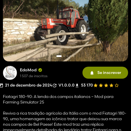
EdoMod
Se inscrever
1 507 de inscritos
21 de dezembro de 2024
V1.0.0.0
53 170
Fiatagri 180-90: A lenda dos campos italianos – Mod para
Farming Simulator 25
Reviva a rica tradição agrícola da Itália com o mod Fiatagri 180-
90, uma homenagem ao icônico trator que deixou sua marca
nos campos de Bel Paese! Este mod traz uma réplica
impecavelmente detalhada do lendário trator Fiatagri para o