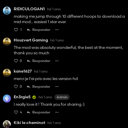
RIDICULOGAN1
há 1 ano
making me jump through 10 different hoops to download a
mid mod... easiest 1 star ever
1
Responder
Houzvert Gaming
há 1 ano
The mod was absoluty wonderful, the best at the moment,
thank you so much
0
Responder
kane1627
há 1 ano
merci je l'ai pris avec les version hd
0
Responder
En3rgie5
há 1 ano
Admin
I really love it ! Thank you for sharing :)
4
Responder
Kiki le cheminot
há 1 ano