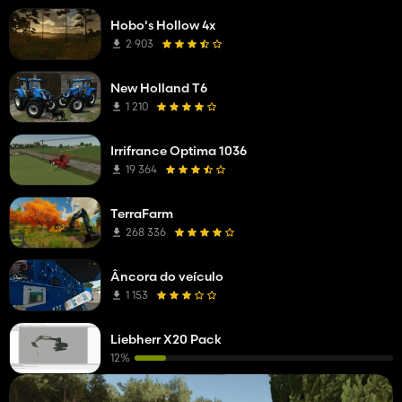
Hobo's Hollow 4x
2 903
New Holland T6
1 210
Irrifrance Optima 1036
19 364
TerraFarm
268 336
Âncora do veículo
1 153
Liebherr X20 Pack
12%