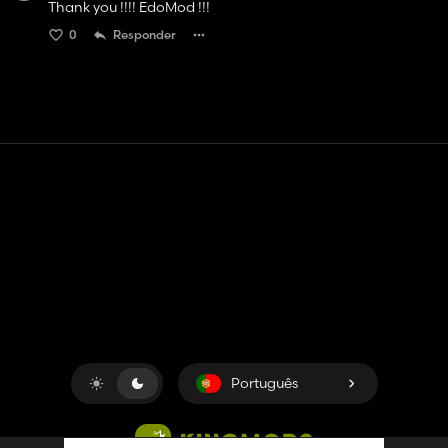
Thank you !!!! EdoMod !!!
0
Responder
Contato
Ajuda
Termos de serviço
Política de Privacidade
Gerenciar cookies
Português