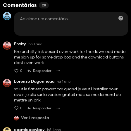
Comentários
28
Enxity
há 1 ano
Bro ur shitty link dosent even work for the download made
me sign up for some drop box and the download buttons
dont even work
0
Responder
Lorenzo Dagonneau
há 1 ano
salut le fiat est payant car quand je veut l installer pour l
avoir je clic sur la version gratuit mais sa me demand de
mettre un prix
0
Responder
Ver 1 resposta
cosmiccowboy
há 1 ano