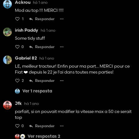
Ackrou
há 1 ano
Mod au top !!! MERCI !!!!
1
Responder
irish Paddy
há 1 ano
Some tidy stuff
0
Responder
Gabriel 82
há 1 ano
LE, meilleur tracteur! Enfin pour ma part... MERCI pour ce
Fiat ❤️ depuis le 22 je l'ai dans toutes mes parties!
2
Responder
Ver 1 resposta
Jfk
há 1 ano
parfait, si on pouvait modifier la vitesse max a 50 ce serait
top
0
Responder
Ver respostas 2